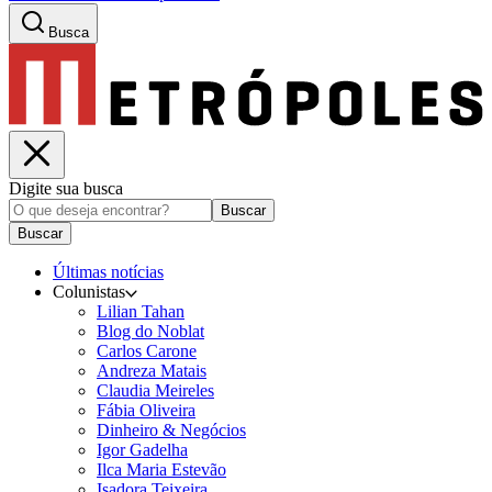
Busca
Digite sua busca
Buscar
Buscar
Últimas notícias
Colunistas
Lilian Tahan
Blog do Noblat
Carlos Carone
Andreza Matais
Claudia Meireles
Fábia Oliveira
Dinheiro & Negócios
Igor Gadelha
Ilca Maria Estevão
Isadora Teixeira