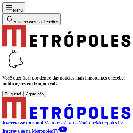
Menu
Ative nossas notificações
Você quer ficar por dentro das notícias mais importantes e receber
notificações em tempo real?
Eu quero!
Agora não
Inscreva-se no canal
MetrópolesTV no
YouTube
MetrópolesTV
Inscreva-se
na MetrópolesTV