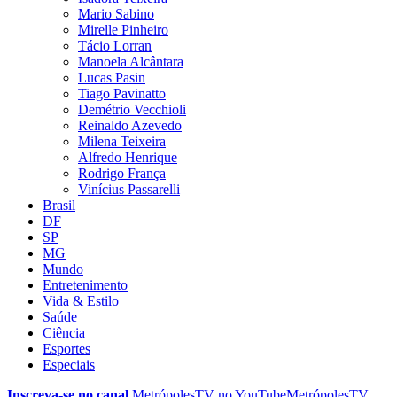
Mario Sabino
Mirelle Pinheiro
Tácio Lorran
Manoela Alcântara
Lucas Pasin
Tiago Pavinatto
Demétrio Vecchioli
Reinaldo Azevedo
Milena Teixeira
Alfredo Henrique
Rodrigo França
Vinícius Passarelli
Brasil
DF
SP
MG
Mundo
Entretenimento
Vida & Estilo
Saúde
Ciência
Esportes
Especiais
Inscreva-se no canal
MetrópolesTV no
YouTube
MetrópolesTV