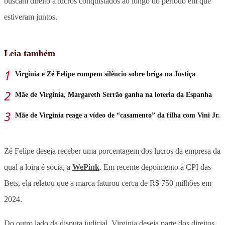
buscam direito a lucros conquistados ao longo do período em que
estiveram juntos.
Leia também
Virginia e Zé Felipe rompem silêncio sobre briga na Justiça
Mãe de Virginia, Margareth Serrão ganha na loteria da Espanha
Mãe de Virginia reage a vídeo de “casamento” da filha com Vini Jr.
Zé Felipe deseja receber uma porcentagem dos lucros da empresa da
qual a loira é sócia, a
WePink
. Em recente depoimento à CPI das
Bets, ela relatou que a marca faturou cerca de R$ 750 milhões em
2024.
Do outro lado da disputa judicial, Virginia deseja parte dos direitos