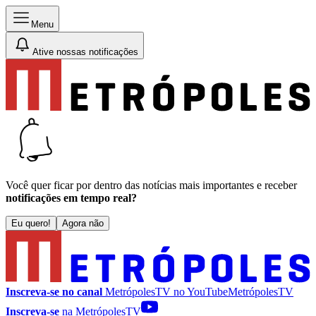
Menu
Ative nossas notificações
Você quer ficar por dentro das notícias mais importantes e receber
notificações em tempo real?
Eu quero!
Agora não
Inscreva-se no canal
MetrópolesTV no
YouTube
MetrópolesTV
Inscreva-se
na MetrópolesTV