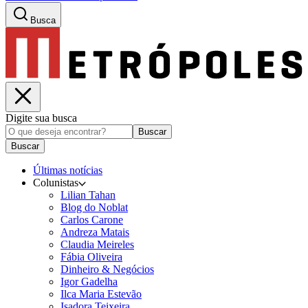
Busca
Digite sua busca
Buscar
Buscar
Últimas notícias
Colunistas
Lilian Tahan
Blog do Noblat
Carlos Carone
Andreza Matais
Claudia Meireles
Fábia Oliveira
Dinheiro & Negócios
Igor Gadelha
Ilca Maria Estevão
Isadora Teixeira