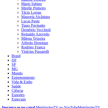
Mario Sabino
Mirelle Pinheiro
Tácio Lorran
Manoela Alcântara
Lucas Pasin
Tiago Pavinatto
Demétrio Vecchioli
Reinaldo Azevedo
Milena Teixeira
Alfredo Henrique
Rodrigo França
Vinícius Passarelli
Brasil
DF
SP
MG
Mundo
Entretenimento
Vida & Estilo
Saúde
Ciência
Esportes
Especiais
Inscreva-se no canal
MetrópolesTV no
YouTube
MetrópolesTV