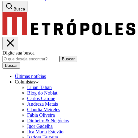
Busca
Digite sua busca
Buscar
Buscar
Últimas notícias
Colunistas
Lilian Tahan
Blog do Noblat
Carlos Carone
Andreza Matais
Claudia Meireles
Fábia Oliveira
Dinheiro & Negócios
Igor Gadelha
Ilca Maria Estevão
Isadora Teixeira