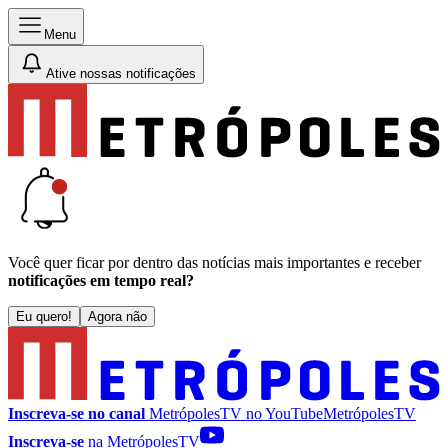
Menu
Ative nossas notificações
Você quer ficar por dentro das notícias mais importantes e receber
notificações em tempo real?
Eu quero!
Agora não
Inscreva-se no canal
MetrópolesTV no
YouTube
MetrópolesTV
Inscreva-se
na MetrópolesTV