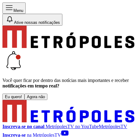
Menu
Ative nossas notificações
Você quer ficar por dentro das notícias mais importantes e receber
notificações em tempo real?
Eu quero!
Agora não
Inscreva-se no canal
MetrópolesTV no
YouTube
MetrópolesTV
Inscreva-se
na MetrópolesTV