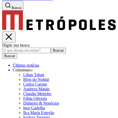
Busca
Digite sua busca
Buscar
Buscar
Últimas notícias
Colunistas
Lilian Tahan
Blog do Noblat
Carlos Carone
Andreza Matais
Claudia Meireles
Fábia Oliveira
Dinheiro & Negócios
Igor Gadelha
Ilca Maria Estevão
Isadora Teixeira