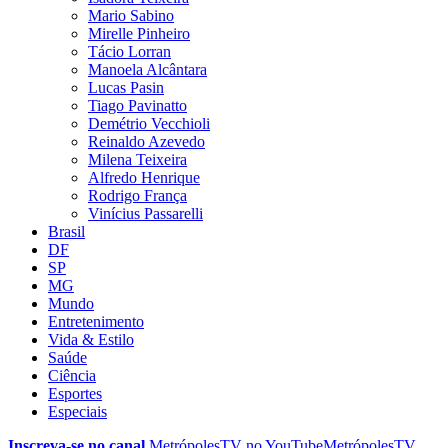
Mario Sabino
Mirelle Pinheiro
Tácio Lorran
Manoela Alcântara
Lucas Pasin
Tiago Pavinatto
Demétrio Vecchioli
Reinaldo Azevedo
Milena Teixeira
Alfredo Henrique
Rodrigo França
Vinícius Passarelli
Brasil
DF
SP
MG
Mundo
Entretenimento
Vida & Estilo
Saúde
Ciência
Esportes
Especiais
Inscreva-se no canal
MetrópolesTV no
YouTube
MetrópolesTV