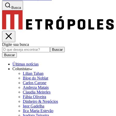
Busca
Digite sua busca
Buscar
Buscar
Últimas notícias
Colunistas
Lilian Tahan
Blog do Noblat
Carlos Carone
Andreza Matais
Claudia Meireles
Fábia Oliveira
Dinheiro & Negócios
Igor Gadelha
Ilca Maria Estevão
Isadora Teixeira