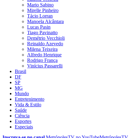
Mario Sabino
Mirelle Pinheiro
Tácio Lorran
Manoela Alcântara
Lucas Pasin
Tiago Pavinatto
Demétrio Vecchioli
Reinaldo Azevedo
Milena Teixeira
Alfredo Henrique
Rodrigo França
Vinícius Passarelli
Brasil
DF
SP
MG
Mundo
Entretenimento
Vida & Estilo
Saúde
Ciência
Esportes
Especiais
Inscreva-se no canal
MetrópolesTV no
YouTube
MetrópolesTV