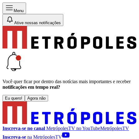
Menu
Ative nossas notificações
Você quer ficar por dentro das notícias mais importantes e receber
notificações em tempo real?
Eu quero!
Agora não
Inscreva-se no canal
MetrópolesTV no
YouTube
MetrópolesTV
Inscreva-se
na MetrópolesTV