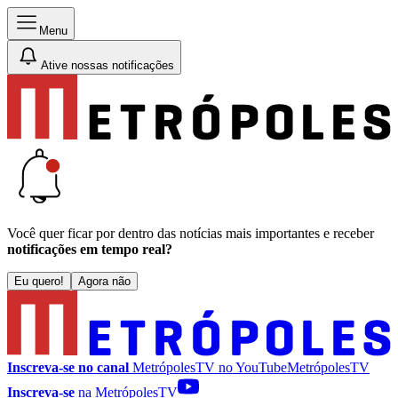
Menu
Ative nossas notificações
Você quer ficar por dentro das notícias mais importantes e receber
notificações em tempo real?
Eu quero!
Agora não
Inscreva-se no canal
MetrópolesTV no
YouTube
MetrópolesTV
Inscreva-se
na MetrópolesTV