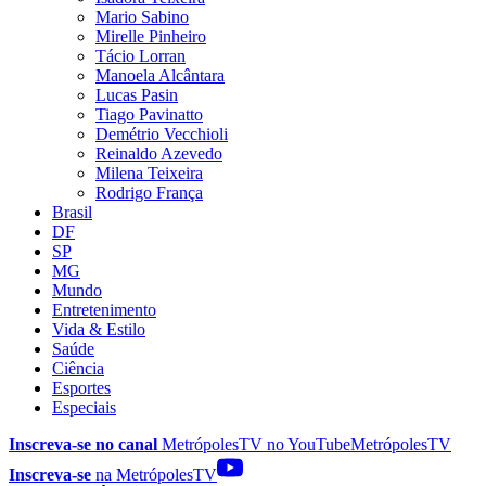
Mario Sabino
Mirelle Pinheiro
Tácio Lorran
Manoela Alcântara
Lucas Pasin
Tiago Pavinatto
Demétrio Vecchioli
Reinaldo Azevedo
Milena Teixeira
Rodrigo França
Brasil
DF
SP
MG
Mundo
Entretenimento
Vida & Estilo
Saúde
Ciência
Esportes
Especiais
Inscreva-se no canal
MetrópolesTV no
YouTube
MetrópolesTV
Inscreva-se
na MetrópolesTV