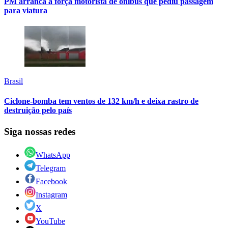
PM arranca à força motorista de ônibus que pediu passagem
para viatura
Brasil
Ciclone-bomba tem ventos de 132 km/h e deixa rastro de
destruição pelo país
Siga nossas redes
WhatsApp
Telegram
Facebook
Instagram
X
YouTube