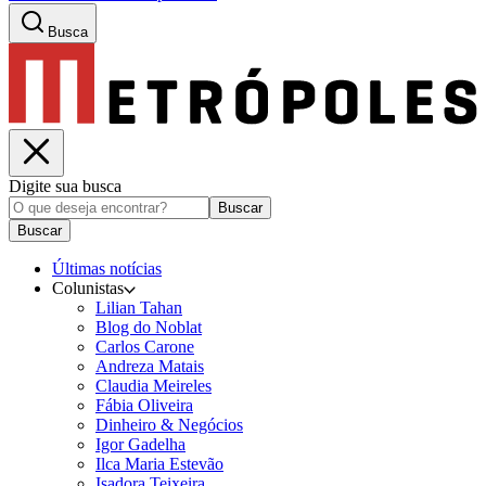
Busca
Digite sua busca
Buscar
Buscar
Últimas notícias
Colunistas
Lilian Tahan
Blog do Noblat
Carlos Carone
Andreza Matais
Claudia Meireles
Fábia Oliveira
Dinheiro & Negócios
Igor Gadelha
Ilca Maria Estevão
Isadora Teixeira