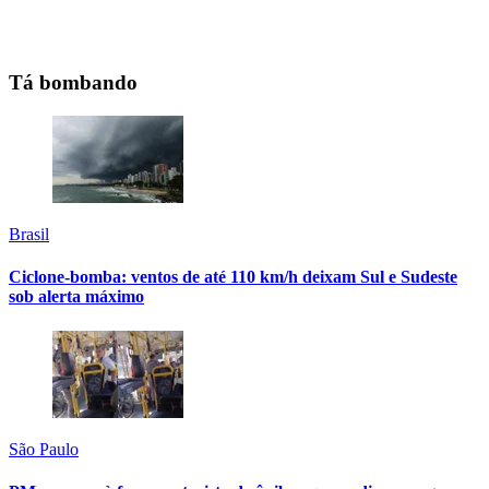
Tá bombando
Brasil
Ciclone-bomba: ventos de até 110 km/h deixam Sul e Sudeste
sob alerta máximo
São Paulo