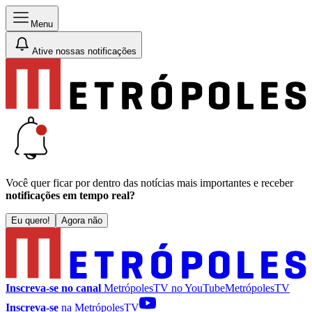
Menu
Ative nossas notificações
Você quer ficar por dentro das notícias mais importantes e receber
notificações em tempo real?
Eu quero!
Agora não
Inscreva-se no canal
MetrópolesTV no
YouTube
MetrópolesTV
Inscreva-se
na MetrópolesTV