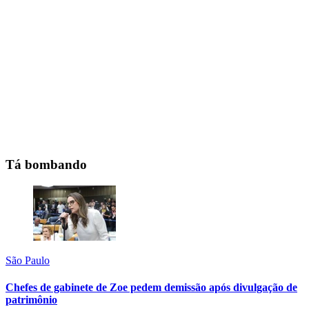
Tá bombando
São Paulo
Chefes de gabinete de Zoe pedem demissão após divulgação de
patrimônio