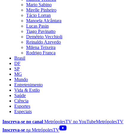
Mario Sabino
Mirelle Pinheiro
Tácio Lorran
Manoela Alcântara
Lucas Pasin
Tiago Pavinatto
Demétrio Vecchioli
Reinaldo Azevedo
Milena Teixeira
Rodrigo França
Brasil
DF
SP
MG
Mundo
Entretenimento
Vida & Estilo
Saúde
Ciência
Esportes
Especiais
Inscreva-se no canal
MetrópolesTV no
YouTube
MetrópolesTV
Inscreva-se
na MetrópolesTV