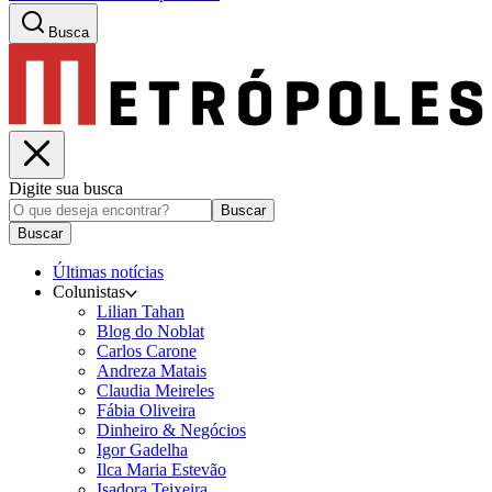
Busca
Digite sua busca
Buscar
Buscar
Últimas notícias
Colunistas
Lilian Tahan
Blog do Noblat
Carlos Carone
Andreza Matais
Claudia Meireles
Fábia Oliveira
Dinheiro & Negócios
Igor Gadelha
Ilca Maria Estevão
Isadora Teixeira