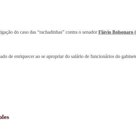
tigação do caso das “rachadinhas” contra o senador
Flávio Bolsonaro 
sado de enriquecer ao se apropriar do salário de funcionários do gabinet
oles