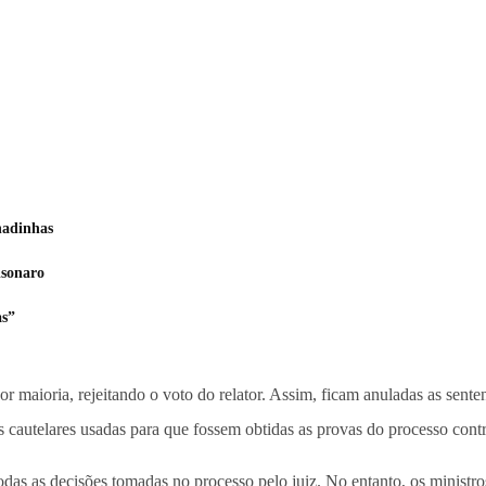
hadinhas
lsonaro
as”
r maioria, rejeitando o voto do relator. Assim, ficam anuladas as senten
s cautelares usadas para que fossem obtidas as provas do processo cont
todas as decisões tomadas no processo pelo juiz. No entanto, os ministr