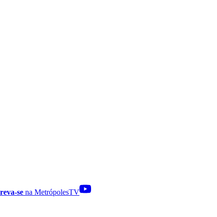
reva-se
na MetrópolesTV