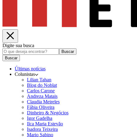
Digite sua busca
Buscar
Buscar
Últimas notícias
Colunistas
Lilian Tahan
Blog do Noblat
Carlos Carone
Andreza Matais
Claudia Meireles
Fábia Oliveira
Dinheiro & Negócios
Igor Gadelha
Ilca Maria Estevão
Isadora Teixeira
Mario Sabino