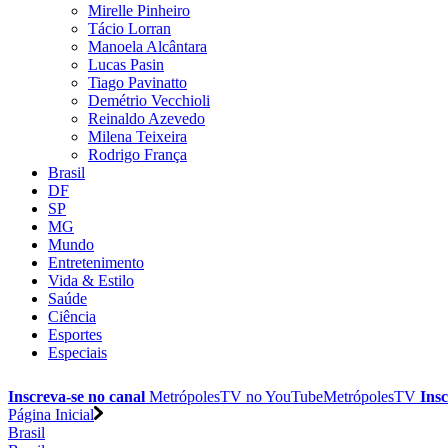
Mirelle Pinheiro
Tácio Lorran
Manoela Alcântara
Lucas Pasin
Tiago Pavinatto
Demétrio Vecchioli
Reinaldo Azevedo
Milena Teixeira
Rodrigo França
Brasil
DF
SP
MG
Mundo
Entretenimento
Vida & Estilo
Saúde
Ciência
Esportes
Especiais
Inscreva-se no canal
MetrópolesTV no
YouTube
MetrópolesTV
Insc
Página Inicial
Brasil