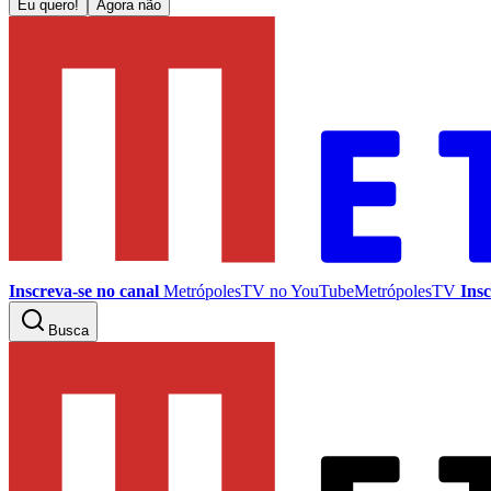
Eu quero!
Agora não
Inscreva-se no canal
MetrópolesTV no
YouTube
MetrópolesTV
Insc
Busca