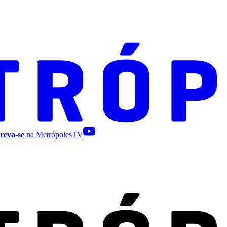
reva-se
na MetrópolesTV