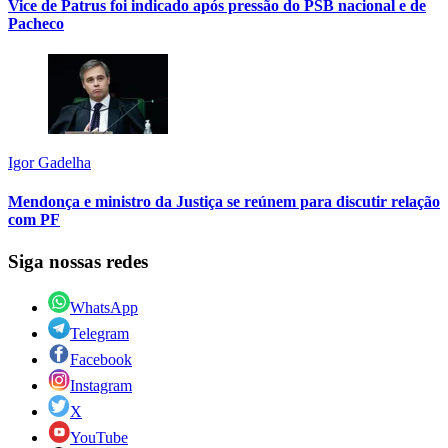
Vice de Patrus foi indicado após pressão do PSB nacional e de
Pacheco
Igor Gadelha
Mendonça e ministro da Justiça se reúnem para discutir relação
com PF
Siga nossas redes
WhatsApp
Telegram
Facebook
Instagram
X
YouTube