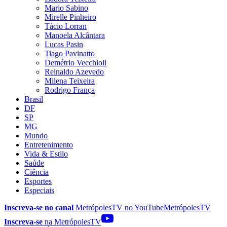
Mario Sabino
Mirelle Pinheiro
Tácio Lorran
Manoela Alcântara
Lucas Pasin
Tiago Pavinatto
Demétrio Vecchioli
Reinaldo Azevedo
Milena Teixeira
Rodrigo França
Brasil
DF
SP
MG
Mundo
Entretenimento
Vida & Estilo
Saúde
Ciência
Esportes
Especiais
Inscreva-se no canal
MetrópolesTV no
YouTube
MetrópolesTV
Inscreva-se
na MetrópolesTV