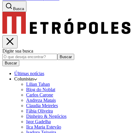
Busca
Digite sua busca
Buscar
Buscar
Últimas notícias
Colunistas
Lilian Tahan
Blog do Noblat
Carlos Carone
Andreza Matais
Claudia Meireles
Fábia Oliveira
Dinheiro & Negócios
Igor Gadelha
Ilca Maria Estevão
Isadora Teixeira