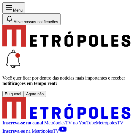
Menu
Ative nossas notificações
Você quer ficar por dentro das notícias mais importantes e receber
notificações em tempo real?
Eu quero!
Agora não
Inscreva-se no canal
MetrópolesTV no
YouTube
MetrópolesTV
Inscreva-se
na MetrópolesTV