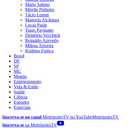
Mario Sabino
Mirelle Pinheiro
Tácio Lorran
Manoela Alcântara
Lucas Pasin
Tiago Pavinatto
Demétrio Vecchioli
Reinaldo Azevedo
Milena Teixeira
Rodrigo França
Brasil
DF
SP
MG
Mundo
Entretenimento
Vida & Estilo
Saúde
Ciência
Esportes
Especiais
Inscreva-se no canal
MetrópolesTV no
YouTube
MetrópolesTV
Inscreva-se
na MetrópolesTV