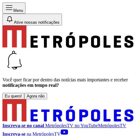
Menu
Ative nossas notificações
Você quer ficar por dentro das notícias mais importantes e receber
notificações em tempo real?
Eu quero!
Agora não
Inscreva-se no canal
MetrópolesTV no
YouTube
MetrópolesTV
Inscreva-se
na MetrópolesTV