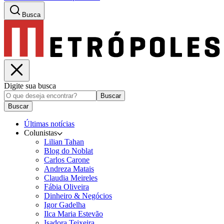
Busca
Digite sua busca
Buscar
Buscar
Últimas notícias
Colunistas
Lilian Tahan
Blog do Noblat
Carlos Carone
Andreza Matais
Claudia Meireles
Fábia Oliveira
Dinheiro & Negócios
Igor Gadelha
Ilca Maria Estevão
Isadora Teixeira