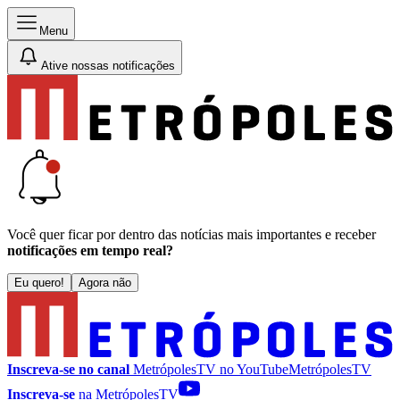
Menu
Ative nossas notificações
Você quer ficar por dentro das notícias mais importantes e receber
notificações em tempo real?
Eu quero!
Agora não
Inscreva-se no canal
MetrópolesTV no
YouTube
MetrópolesTV
Inscreva-se
na MetrópolesTV