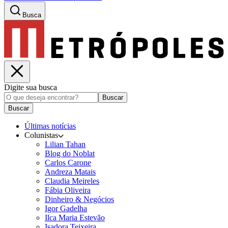
Busca
Digite sua busca
Buscar
Buscar
Últimas notícias
Colunistas
Lilian Tahan
Blog do Noblat
Carlos Carone
Andreza Matais
Claudia Meireles
Fábia Oliveira
Dinheiro & Negócios
Igor Gadelha
Ilca Maria Estevão
Isadora Teixeira