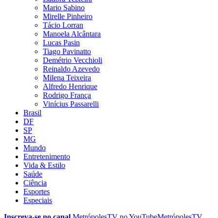
Mario Sabino
Mirelle Pinheiro
Tácio Lorran
Manoela Alcântara
Lucas Pasin
Tiago Pavinatto
Demétrio Vecchioli
Reinaldo Azevedo
Milena Teixeira
Alfredo Henrique
Rodrigo França
Vinícius Passarelli
Brasil
DF
SP
MG
Mundo
Entretenimento
Vida & Estilo
Saúde
Ciência
Esportes
Especiais
Inscreva-se no canal
MetrópolesTV no
YouTube
MetrópolesTV