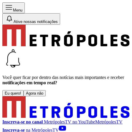
Menu
Ative nossas notificações
Você quer ficar por dentro das notícias mais importantes e receber
notificações em tempo real?
Eu quero!
Agora não
Inscreva-se no canal
MetrópolesTV no
YouTube
MetrópolesTV
Inscreva-se
na MetrópolesTV