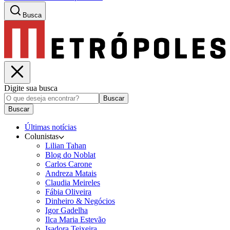
Busca
Digite sua busca
Buscar
Buscar
Últimas notícias
Colunistas
Lilian Tahan
Blog do Noblat
Carlos Carone
Andreza Matais
Claudia Meireles
Fábia Oliveira
Dinheiro & Negócios
Igor Gadelha
Ilca Maria Estevão
Isadora Teixeira