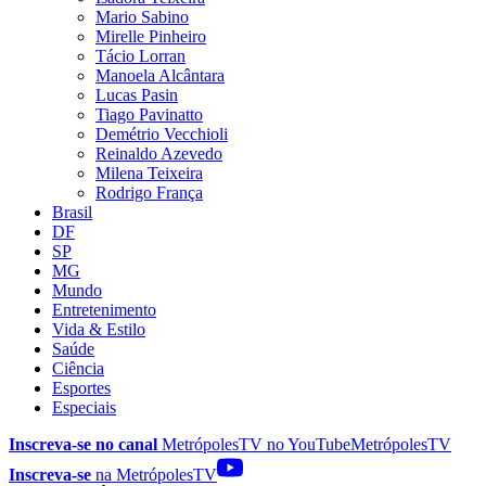
Mario Sabino
Mirelle Pinheiro
Tácio Lorran
Manoela Alcântara
Lucas Pasin
Tiago Pavinatto
Demétrio Vecchioli
Reinaldo Azevedo
Milena Teixeira
Rodrigo França
Brasil
DF
SP
MG
Mundo
Entretenimento
Vida & Estilo
Saúde
Ciência
Esportes
Especiais
Inscreva-se no canal
MetrópolesTV no
YouTube
MetrópolesTV
Inscreva-se
na MetrópolesTV