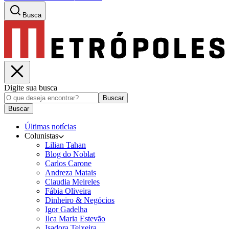
Busca
Digite sua busca
Buscar
Buscar
Últimas notícias
Colunistas
Lilian Tahan
Blog do Noblat
Carlos Carone
Andreza Matais
Claudia Meireles
Fábia Oliveira
Dinheiro & Negócios
Igor Gadelha
Ilca Maria Estevão
Isadora Teixeira