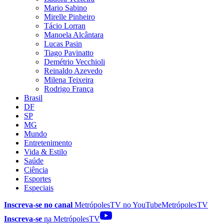
Mario Sabino
Mirelle Pinheiro
Tácio Lorran
Manoela Alcântara
Lucas Pasin
Tiago Pavinatto
Demétrio Vecchioli
Reinaldo Azevedo
Milena Teixeira
Rodrigo França
Brasil
DF
SP
MG
Mundo
Entretenimento
Vida & Estilo
Saúde
Ciência
Esportes
Especiais
Inscreva-se no canal
MetrópolesTV no
YouTube
MetrópolesTV
Inscreva-se
na MetrópolesTV