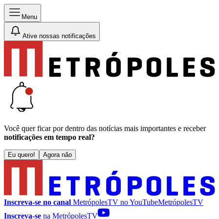
Menu
Ative nossas notificações
Você quer ficar por dentro das notícias mais importantes e receber
notificações em tempo real?
Eu quero!
Agora não
Inscreva-se no canal
MetrópolesTV no
YouTube
MetrópolesTV
Inscreva-se
na MetrópolesTV