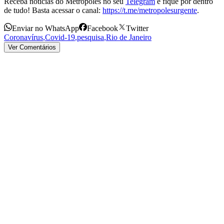
Receba notícias do Metrópoles no seu
Telegram
e fique por dentro
de tudo! Basta acessar o canal:
https://t.me/metropolesurgente
.
Enviar no WhatsApp
Facebook
Twitter
Coronavírus
,
Covid-19
,
pesquisa
,
Rio de Janeiro
Ver Comentários