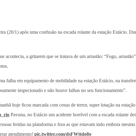
feira (20/1) após uma confusão na escada rolante da estação Estácio. Du
e acontecia, a gritarem que se tratava de um arrastão: “Fogo, arrastão
ntos.
 falha em equipamento de mobilidade na estação Estácio, na transferênc
osamente inspecionado e não houve falhas no seu funcionamento”.
anhã hoje ficou marcada com cenas de terror, super lotação na estação
_rio
Pavuna, no Estácio um acidente horrível com a escada rolante de
pessoas feridas na plataforma e fora as que estavam indo embora mesmo 
erar atendimento!
pic.twitter.com/dsFWttdo8o