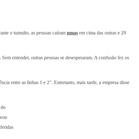
rante o tumulto, as pessoas caíram
umas
em cima das outras e 29
”. Sem entender, outras pessoas se desesperaram. A confusão fez os
ia entre as linhas 1 e 2″. Entretanto, mais tarde, a empresa disse
 do
ixou
feridas