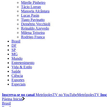
Mirelle Pinheiro
Tácio Lorran
Manoela Alcântara
Lucas Pasin
Tiago Pavinatto
Demétrio Vecchioli
Reinaldo Azevedo
Milena Teixeira
Rodrigo França
Brasil
DF
SP
MG
Mundo
Entretenimento
Vida & Estilo
Saúde
Ciência
Esportes
Especiais
Inscreva-se no canal
MetrópolesTV no
YouTube
MetrópolesTV
Insc
Página Inicial
Brasil