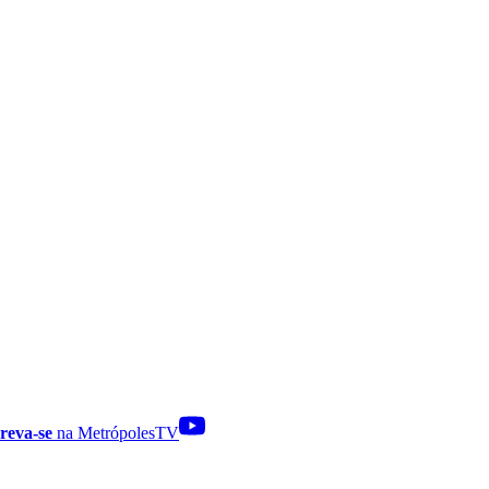
reva-se
na MetrópolesTV