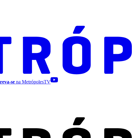
reva-se
na MetrópolesTV