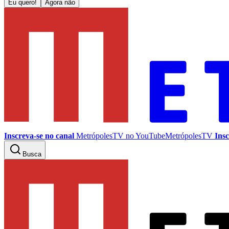
Eu quero!
Agora não
Inscreva-se no canal
MetrópolesTV no
YouTube
MetrópolesTV
Insc
Busca