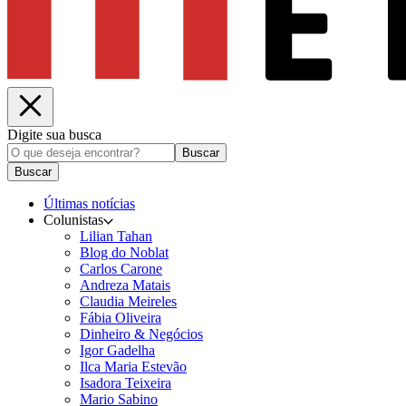
Digite sua busca
Buscar
Buscar
Últimas notícias
Colunistas
Lilian Tahan
Blog do Noblat
Carlos Carone
Andreza Matais
Claudia Meireles
Fábia Oliveira
Dinheiro & Negócios
Igor Gadelha
Ilca Maria Estevão
Isadora Teixeira
Mario Sabino