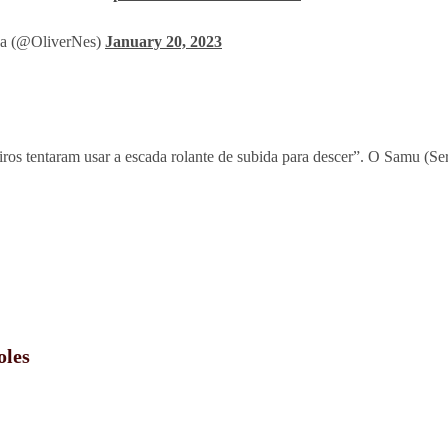
a (@OliverNes)
January 20, 2023
iros tentaram usar a escada rolante de subida para descer”. O Samu (S
oles