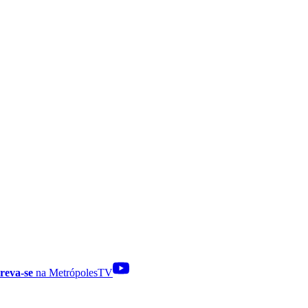
reva-se
na MetrópolesTV