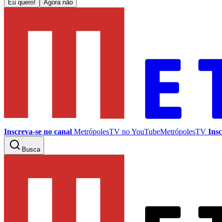
Eu quero!
Agora não
Inscreva-se no canal
MetrópolesTV no
YouTube
MetrópolesTV
Insc
Busca