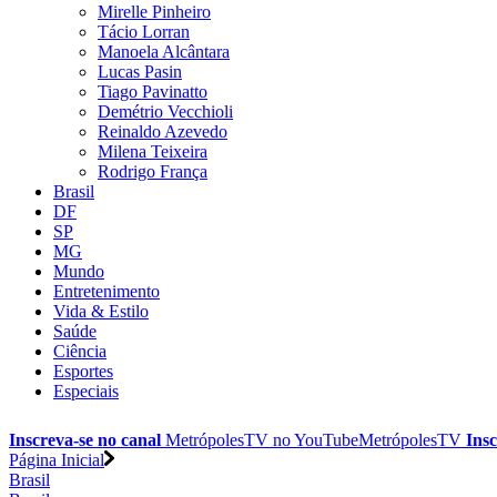
Mirelle Pinheiro
Tácio Lorran
Manoela Alcântara
Lucas Pasin
Tiago Pavinatto
Demétrio Vecchioli
Reinaldo Azevedo
Milena Teixeira
Rodrigo França
Brasil
DF
SP
MG
Mundo
Entretenimento
Vida & Estilo
Saúde
Ciência
Esportes
Especiais
Inscreva-se no canal
MetrópolesTV no
YouTube
MetrópolesTV
Insc
Página Inicial
Brasil