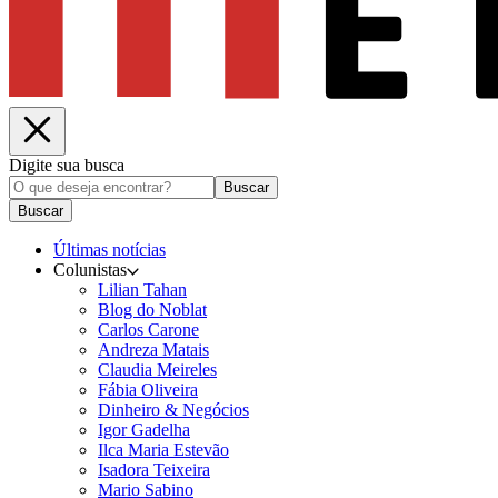
Digite sua busca
Buscar
Buscar
Últimas notícias
Colunistas
Lilian Tahan
Blog do Noblat
Carlos Carone
Andreza Matais
Claudia Meireles
Fábia Oliveira
Dinheiro & Negócios
Igor Gadelha
Ilca Maria Estevão
Isadora Teixeira
Mario Sabino