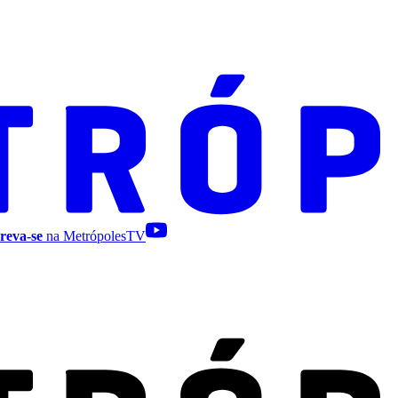
reva-se
na MetrópolesTV