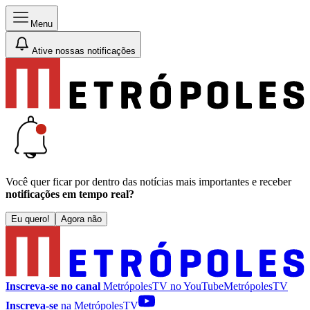
Menu
Ative nossas notificações
Você quer ficar por dentro das notícias mais importantes e receber
notificações em tempo real?
Eu quero!
Agora não
Inscreva-se no canal
MetrópolesTV no
YouTube
MetrópolesTV
Inscreva-se
na MetrópolesTV