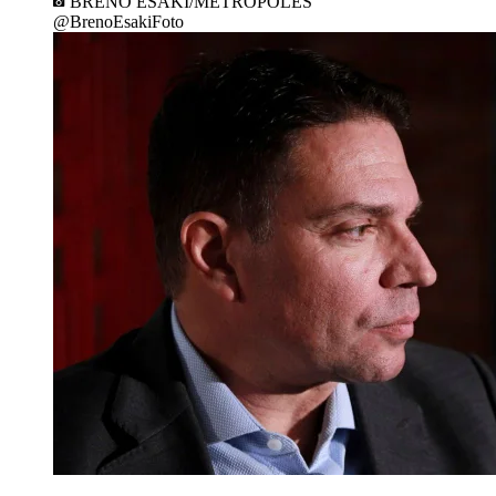
BRENO ESAKI/METRÓPOLES
@BrenoEsakiFoto