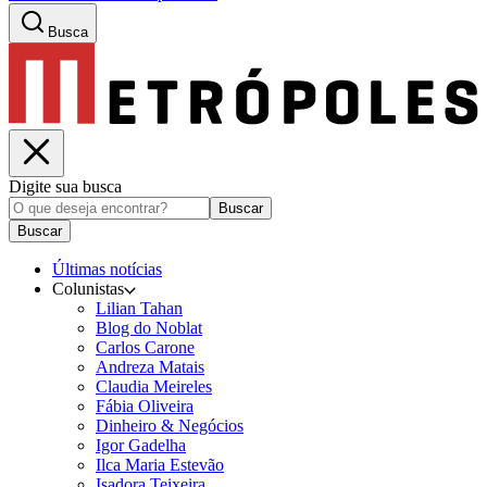
Busca
Digite sua busca
Buscar
Buscar
Últimas notícias
Colunistas
Lilian Tahan
Blog do Noblat
Carlos Carone
Andreza Matais
Claudia Meireles
Fábia Oliveira
Dinheiro & Negócios
Igor Gadelha
Ilca Maria Estevão
Isadora Teixeira