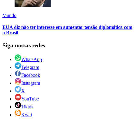
Mundo
EUA diz não ter interesse em aumentar tensão diplomática com
o Brasil
Siga nossas redes
WhatsApp
Telegram
Facebook
Instagram
X
YouTube
Tiktok
Kwai