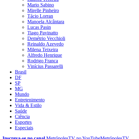
Mario Sabino
Mirelle Pinheiro
Tácio Lorran
Manoela Alcântara
Lucas Pasin
Tiago Pavinatto
Demétrio Vecchioli
Reinaldo Azevedo
Milena Teixeira
Alfredo Henrique
Rodrigo França
Vinícius Passarelli
Brasil
DF
SP
MG
Mundo
Entretenimento
Vida & Estilo
Saúde
Ciência
Esportes
Especiais
Inscreva-se no canal
MetrópolesTV no
YouTube
MetrópolesTV