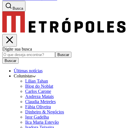
Busca
Digite sua busca
Buscar
Buscar
Últimas notícias
Colunistas
Lilian Tahan
Blog do Noblat
Carlos Carone
Andreza Matais
Claudia Meireles
Fábia Oliveira
Dinheiro & Negócios
Igor Gadelha
Ilca Maria Estevão
Isadora Teixeira