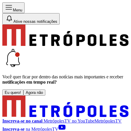
Menu
Ative nossas notificações
Você quer ficar por dentro das notícias mais importantes e receber
notificações em tempo real?
Eu quero!
Agora não
Inscreva-se no canal
MetrópolesTV no
YouTube
MetrópolesTV
Inscreva-se
na MetrópolesTV