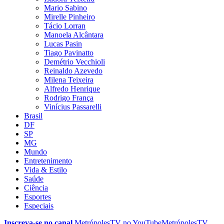
Mario Sabino
Mirelle Pinheiro
Tácio Lorran
Manoela Alcântara
Lucas Pasin
Tiago Pavinatto
Demétrio Vecchioli
Reinaldo Azevedo
Milena Teixeira
Alfredo Henrique
Rodrigo França
Vinícius Passarelli
Brasil
DF
SP
MG
Mundo
Entretenimento
Vida & Estilo
Saúde
Ciência
Esportes
Especiais
Inscreva-se no canal
MetrópolesTV no
YouTube
MetrópolesTV