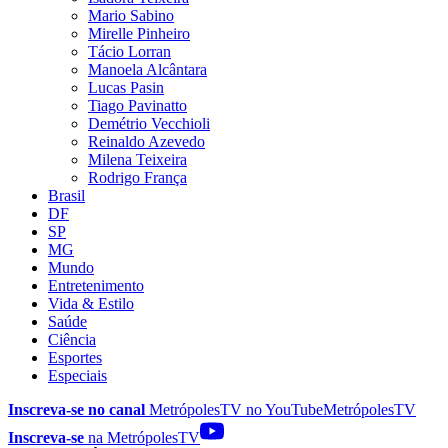
Mario Sabino
Mirelle Pinheiro
Tácio Lorran
Manoela Alcântara
Lucas Pasin
Tiago Pavinatto
Demétrio Vecchioli
Reinaldo Azevedo
Milena Teixeira
Rodrigo França
Brasil
DF
SP
MG
Mundo
Entretenimento
Vida & Estilo
Saúde
Ciência
Esportes
Especiais
Inscreva-se no canal
MetrópolesTV no
YouTube
MetrópolesTV
Inscreva-se
na MetrópolesTV