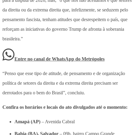
para a disputa de 2026, mas, “o que nós não aceitamos é que setores
da direita ou da extrema direita que, infelizmente, se seduzem pelo
pensamento fascista, tenham atitudes que desrespeitem o país, que
reforçam as iniciativas do governo Trump de afronta à soberania
brasileira.”
Entre no canal de WhatsApp
do
Metrópoles
“Penso que esse tipo de atitude, de pensamento e de organização
política de setores da direita e da extrema direita precisam ser
derrotados para o bem do Brasil”, concluiu.
Confira os horários e locais do ato divulgados até o momento:
Amapá (AP)
– Avenida Cabral
Bahia (BA), Salvador
– 09h, bairro Campo Grande