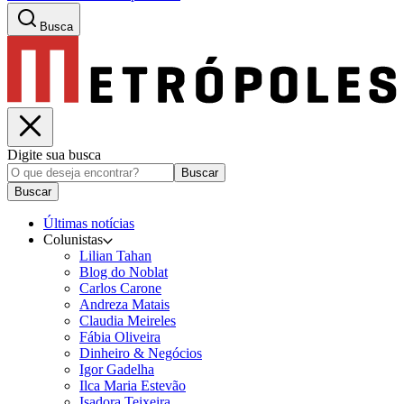
Busca
Digite sua busca
Buscar
Buscar
Últimas notícias
Colunistas
Lilian Tahan
Blog do Noblat
Carlos Carone
Andreza Matais
Claudia Meireles
Fábia Oliveira
Dinheiro & Negócios
Igor Gadelha
Ilca Maria Estevão
Isadora Teixeira