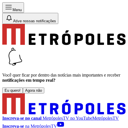
Menu
Ative nossas notificações
Você quer ficar por dentro das notícias mais importantes e receber
notificações em tempo real?
Eu quero!
Agora não
Inscreva-se no canal
MetrópolesTV no
YouTube
MetrópolesTV
Inscreva-se
na MetrópolesTV