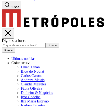
Busca
Digite sua busca
Buscar
Buscar
Últimas notícias
Colunistas
Lilian Tahan
Blog do Noblat
Carlos Carone
Andreza Matais
Claudia Meireles
Fábia Oliveira
Dinheiro & Negócios
Igor Gadelha
Ilca Maria Estevão
Isadora Teixeira