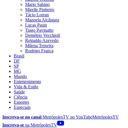
Mario Sabino
Mirelle Pinheiro
Tácio Lorran
Manoela Alcântara
Lucas Pasin
Tiago Pavinatto
Demétrio Vecchioli
Reinaldo Azevedo
Milena Teixeira
Rodrigo França
Brasil
DF
SP
MG
Mundo
Entretenimento
Vida & Estilo
Saúde
Ciência
Esportes
Especiais
Inscreva-se no canal
MetrópolesTV no
YouTube
MetrópolesTV
Inscreva-se
na MetrópolesTV