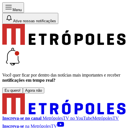
Menu
Ative nossas notificações
Você quer ficar por dentro das notícias mais importantes e receber
notificações em tempo real?
Eu quero!
Agora não
Inscreva-se no canal
MetrópolesTV no
YouTube
MetrópolesTV
Inscreva-se
na MetrópolesTV