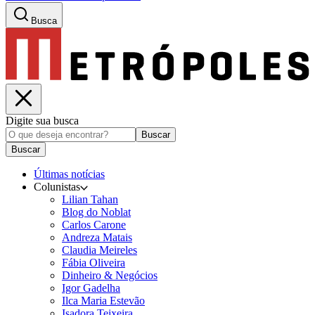
Busca
Digite sua busca
Buscar
Buscar
Últimas notícias
Colunistas
Lilian Tahan
Blog do Noblat
Carlos Carone
Andreza Matais
Claudia Meireles
Fábia Oliveira
Dinheiro & Negócios
Igor Gadelha
Ilca Maria Estevão
Isadora Teixeira