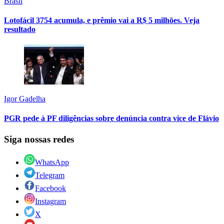
Brasil
Lotofácil 3754 acumula, e prêmio vai a R$ 5 milhões. Veja
resultado
Igor Gadelha
PGR pede à PF diligências sobre denúncia contra vice de Flávio
Siga nossas redes
WhatsApp
Telegram
Facebook
Instagram
X