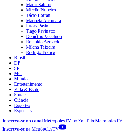
Mario Sabino
Mirelle Pinheiro
Tácio Lorran
Manoela Alcântara
Lucas Pasin
Tiago Pavinatto
Demétrio Vecchioli
Reinaldo Azevedo
Milena Teixeira
Rodrigo França
Brasil
DF
SP
MG
Mundo
Entretenimento
Vida & Estilo
Saúde
Ciência
Esportes
Especiais
Inscreva-se no canal
MetrópolesTV no
YouTube
MetrópolesTV
Inscreva-se
na MetrópolesTV