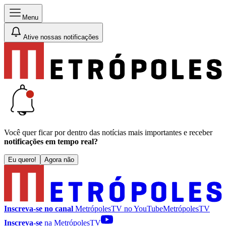
Menu
Ative nossas notificações
Você quer ficar por dentro das notícias mais importantes e receber
notificações em tempo real?
Eu quero!
Agora não
Inscreva-se no canal
MetrópolesTV no
YouTube
MetrópolesTV
Inscreva-se
na MetrópolesTV