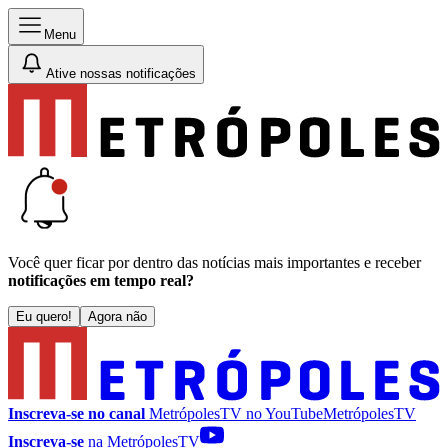
Menu
Ative nossas notificações
Você quer ficar por dentro das notícias mais importantes e receber
notificações em tempo real?
Eu quero!
Agora não
Inscreva-se no canal
MetrópolesTV no
YouTube
MetrópolesTV
Inscreva-se
na MetrópolesTV