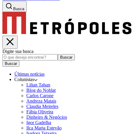
Busca
Digite sua busca
Buscar
Buscar
Últimas notícias
Colunistas
Lilian Tahan
Blog do Noblat
Carlos Carone
Andreza Matais
Claudia Meireles
Fábia Oliveira
Dinheiro & Negócios
Igor Gadelha
Ilca Maria Estevão
Isadora Teixeira