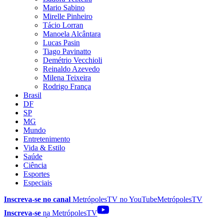
Mario Sabino
Mirelle Pinheiro
Tácio Lorran
Manoela Alcântara
Lucas Pasin
Tiago Pavinatto
Demétrio Vecchioli
Reinaldo Azevedo
Milena Teixeira
Rodrigo França
Brasil
DF
SP
MG
Mundo
Entretenimento
Vida & Estilo
Saúde
Ciência
Esportes
Especiais
Inscreva-se no canal
MetrópolesTV no
YouTube
MetrópolesTV
Inscreva-se
na MetrópolesTV