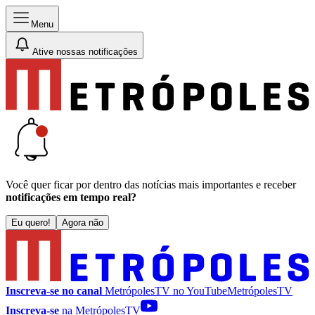
Menu
Ative nossas notificações
Você quer ficar por dentro das notícias mais importantes e receber
notificações em tempo real?
Eu quero!
Agora não
Inscreva-se no canal
MetrópolesTV no
YouTube
MetrópolesTV
Inscreva-se
na MetrópolesTV