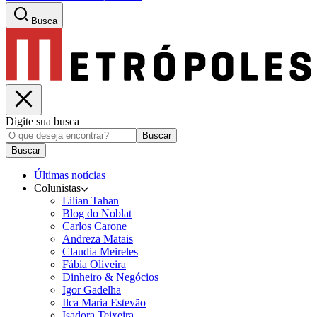
Busca
Digite sua busca
Buscar
Buscar
Últimas notícias
Colunistas
Lilian Tahan
Blog do Noblat
Carlos Carone
Andreza Matais
Claudia Meireles
Fábia Oliveira
Dinheiro & Negócios
Igor Gadelha
Ilca Maria Estevão
Isadora Teixeira