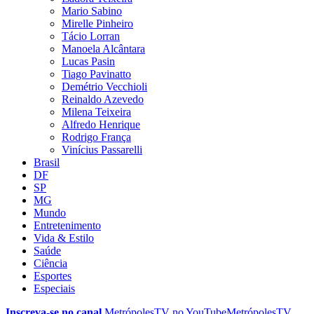
Mario Sabino
Mirelle Pinheiro
Tácio Lorran
Manoela Alcântara
Lucas Pasin
Tiago Pavinatto
Demétrio Vecchioli
Reinaldo Azevedo
Milena Teixeira
Alfredo Henrique
Rodrigo França
Vinícius Passarelli
Brasil
DF
SP
MG
Mundo
Entretenimento
Vida & Estilo
Saúde
Ciência
Esportes
Especiais
Inscreva-se no canal
MetrópolesTV no
YouTube
MetrópolesTV