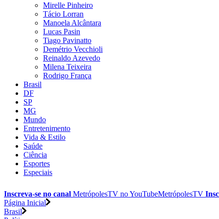
Mirelle Pinheiro
Tácio Lorran
Manoela Alcântara
Lucas Pasin
Tiago Pavinatto
Demétrio Vecchioli
Reinaldo Azevedo
Milena Teixeira
Rodrigo França
Brasil
DF
SP
MG
Mundo
Entretenimento
Vida & Estilo
Saúde
Ciência
Esportes
Especiais
Inscreva-se no canal
MetrópolesTV no
YouTube
MetrópolesTV
Insc
Página Inicial
Brasil