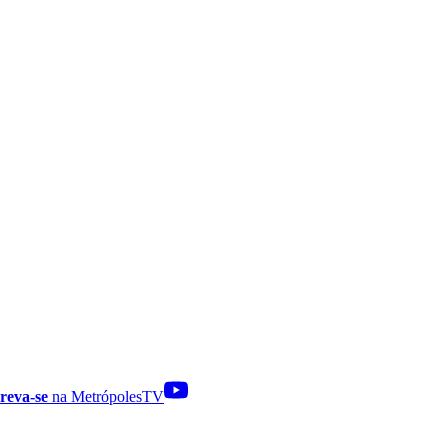
reva-se
na MetrópolesTV