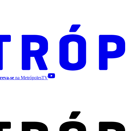
reva-se
na MetrópolesTV