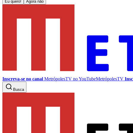
Eu quero!
Agora não
Inscreva-se no canal
MetrópolesTV no
YouTube
MetrópolesTV
Insc
Busca