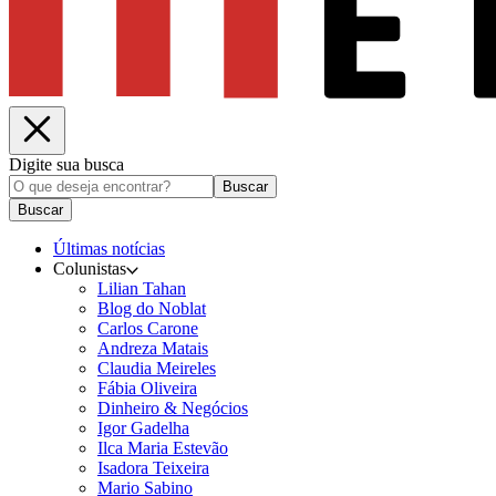
Digite sua busca
Buscar
Buscar
Últimas notícias
Colunistas
Lilian Tahan
Blog do Noblat
Carlos Carone
Andreza Matais
Claudia Meireles
Fábia Oliveira
Dinheiro & Negócios
Igor Gadelha
Ilca Maria Estevão
Isadora Teixeira
Mario Sabino