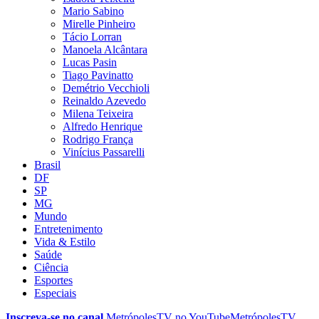
Mario Sabino
Mirelle Pinheiro
Tácio Lorran
Manoela Alcântara
Lucas Pasin
Tiago Pavinatto
Demétrio Vecchioli
Reinaldo Azevedo
Milena Teixeira
Alfredo Henrique
Rodrigo França
Vinícius Passarelli
Brasil
DF
SP
MG
Mundo
Entretenimento
Vida & Estilo
Saúde
Ciência
Esportes
Especiais
Inscreva-se no canal
MetrópolesTV no
YouTube
MetrópolesTV