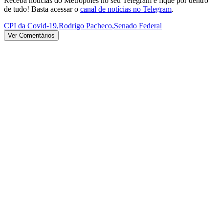
Receba notícias do Metrópoles no seu Telegram e fique por dentro
de tudo! Basta acessar o
canal de notícias no Telegram
.
CPI da Covid-19
,
Rodrigo Pacheco
,
Senado Federal
Ver Comentários