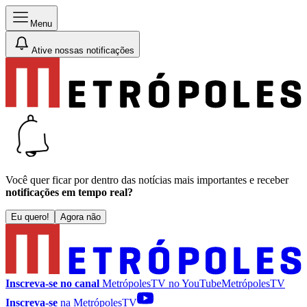
Menu
Ative nossas notificações
Você quer ficar por dentro das notícias mais importantes e receber
notificações em tempo real?
Eu quero!
Agora não
Inscreva-se no canal
MetrópolesTV no
YouTube
MetrópolesTV
Inscreva-se
na MetrópolesTV