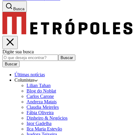
Busca
Digite sua busca
Buscar
Buscar
Últimas notícias
Colunistas
Lilian Tahan
Blog do Noblat
Carlos Carone
Andreza Matais
Claudia Meireles
Fábia Oliveira
Dinheiro & Negócios
Igor Gadelha
Ilca Maria Estevão
Isadora Teixeira