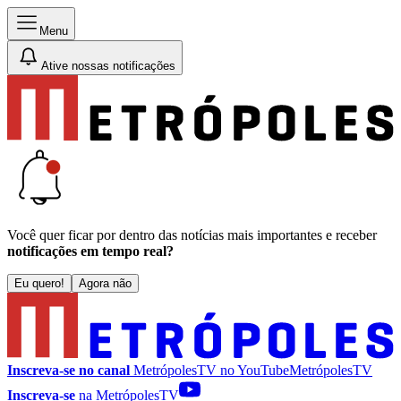
Menu
Ative nossas notificações
Você quer ficar por dentro das notícias mais importantes e receber
notificações em tempo real?
Eu quero!
Agora não
Inscreva-se no canal
MetrópolesTV no
YouTube
MetrópolesTV
Inscreva-se
na MetrópolesTV