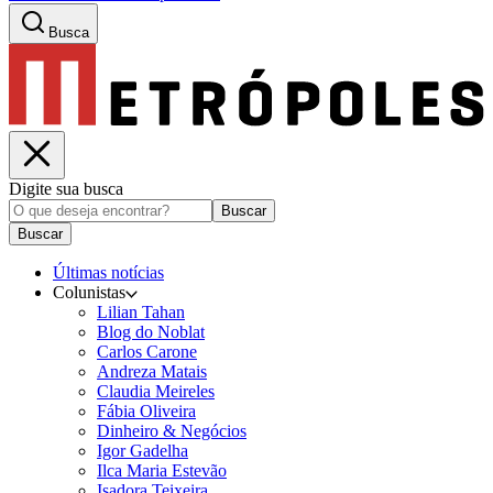
Busca
Digite sua busca
Buscar
Buscar
Últimas notícias
Colunistas
Lilian Tahan
Blog do Noblat
Carlos Carone
Andreza Matais
Claudia Meireles
Fábia Oliveira
Dinheiro & Negócios
Igor Gadelha
Ilca Maria Estevão
Isadora Teixeira