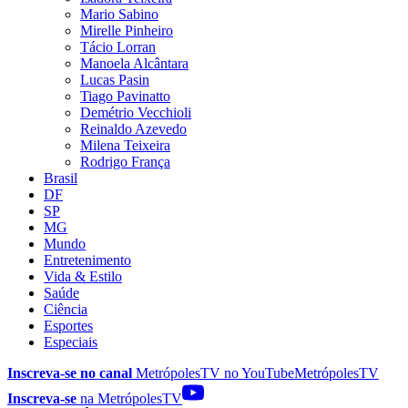
Mario Sabino
Mirelle Pinheiro
Tácio Lorran
Manoela Alcântara
Lucas Pasin
Tiago Pavinatto
Demétrio Vecchioli
Reinaldo Azevedo
Milena Teixeira
Rodrigo França
Brasil
DF
SP
MG
Mundo
Entretenimento
Vida & Estilo
Saúde
Ciência
Esportes
Especiais
Inscreva-se no canal
MetrópolesTV no
YouTube
MetrópolesTV
Inscreva-se
na MetrópolesTV