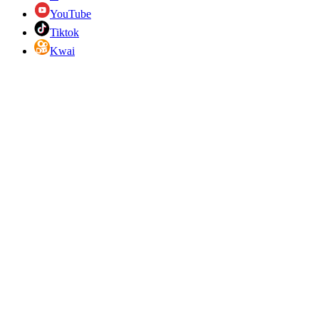
YouTube
Tiktok
Kwai