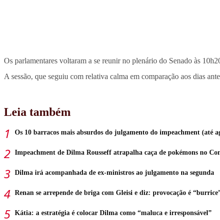
Os parlamentares voltaram a se reunir no plenário do Senado às 10h2
A sessão, que seguiu com relativa calma em comparação aos dias anter
Leia também
Os 10 barracos mais absurdos do julgamento do impeachment (até a
Impeachment de Dilma Rousseff atrapalha caça de pokémons no Con
Dilma irá acompanhada de ex-ministros ao julgamento na segunda
Renan se arrepende de briga com Gleisi e diz: provocação é “burrice
Kátia: a estratégia é colocar Dilma como “maluca e irresponsável”