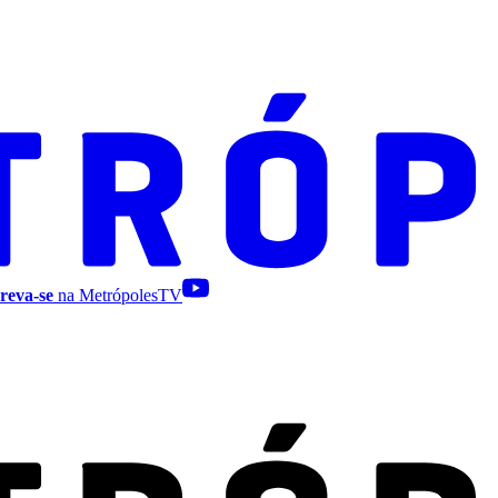
reva-se
na MetrópolesTV