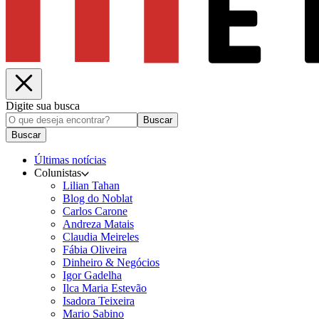
Digite sua busca
Buscar
Buscar
Últimas notícias
Colunistas
Lilian Tahan
Blog do Noblat
Carlos Carone
Andreza Matais
Claudia Meireles
Fábia Oliveira
Dinheiro & Negócios
Igor Gadelha
Ilca Maria Estevão
Isadora Teixeira
Mario Sabino