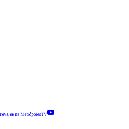
reva-se
na MetrópolesTV