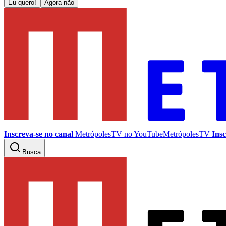
Eu quero!
Agora não
Inscreva-se no canal
MetrópolesTV no
YouTube
MetrópolesTV
Insc
Busca