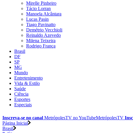
Mirelle Pinheiro
Tácio Lorran
Manoela Alcântara
Lucas Pasin
Tiago Pavinatto
Demétrio Vecchioli
Reinaldo Azevedo
Milena Teixeira
Rodrigo França
Brasil
DF
SP
MG
Mundo
Entretenimento
Vida & Estilo
Saúde
Ciência
Esportes
Especiais
Inscreva-se no canal
MetrópolesTV no
YouTube
MetrópolesTV
Insc
Página Inicial
Brasil