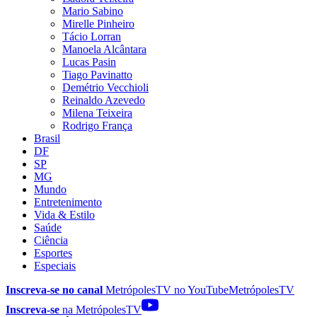
Mario Sabino
Mirelle Pinheiro
Tácio Lorran
Manoela Alcântara
Lucas Pasin
Tiago Pavinatto
Demétrio Vecchioli
Reinaldo Azevedo
Milena Teixeira
Rodrigo França
Brasil
DF
SP
MG
Mundo
Entretenimento
Vida & Estilo
Saúde
Ciência
Esportes
Especiais
Inscreva-se no canal
MetrópolesTV no
YouTube
MetrópolesTV
Inscreva-se
na MetrópolesTV