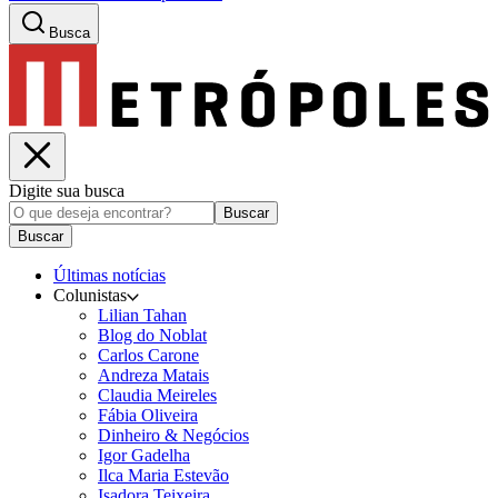
Busca
Digite sua busca
Buscar
Buscar
Últimas notícias
Colunistas
Lilian Tahan
Blog do Noblat
Carlos Carone
Andreza Matais
Claudia Meireles
Fábia Oliveira
Dinheiro & Negócios
Igor Gadelha
Ilca Maria Estevão
Isadora Teixeira