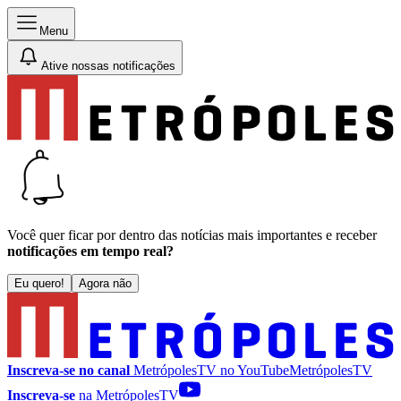
Menu
Ative nossas notificações
Você quer ficar por dentro das notícias mais importantes e receber
notificações em tempo real?
Eu quero!
Agora não
Inscreva-se no canal
MetrópolesTV no
YouTube
MetrópolesTV
Inscreva-se
na MetrópolesTV