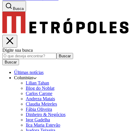
Busca
Digite sua busca
Buscar
Buscar
Últimas notícias
Colunistas
Lilian Tahan
Blog do Noblat
Carlos Carone
Andreza Matais
Claudia Meireles
Fábia Oliveira
Dinheiro & Negócios
Igor Gadelha
Ilca Maria Estevão
Isadora Teixeira