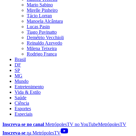
Mario Sabino
Mirelle Pinheiro
Tácio Lorran
Manoela Alcântara
Lucas Pasin
Tiago Pavinatto
Demétrio Vecchioli
Reinaldo Azevedo
Milena Teixeira
Rodrigo França
Brasil
DF
SP
MG
Mundo
Entretenimento
Vida & Estilo
Saúde
Ciência
Esportes
Especiais
Inscreva-se no canal
MetrópolesTV no
YouTube
MetrópolesTV
Inscreva-se
na MetrópolesTV