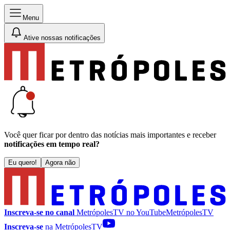
Menu
Ative nossas notificações
Você quer ficar por dentro das notícias mais importantes e receber
notificações em tempo real?
Eu quero!
Agora não
Inscreva-se no canal
MetrópolesTV no
YouTube
MetrópolesTV
Inscreva-se
na MetrópolesTV