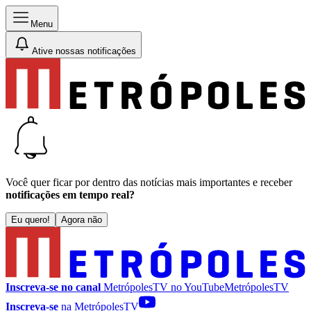
Menu
Ative nossas notificações
Você quer ficar por dentro das notícias mais importantes e receber
notificações em tempo real?
Eu quero!
Agora não
Inscreva-se no canal
MetrópolesTV no
YouTube
MetrópolesTV
Inscreva-se
na MetrópolesTV