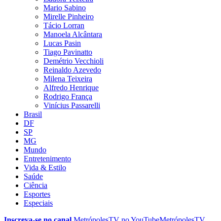
Mario Sabino
Mirelle Pinheiro
Tácio Lorran
Manoela Alcântara
Lucas Pasin
Tiago Pavinatto
Demétrio Vecchioli
Reinaldo Azevedo
Milena Teixeira
Alfredo Henrique
Rodrigo França
Vinícius Passarelli
Brasil
DF
SP
MG
Mundo
Entretenimento
Vida & Estilo
Saúde
Ciência
Esportes
Especiais
Inscreva-se no canal
MetrópolesTV no
YouTube
MetrópolesTV