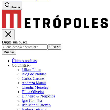
Busca
Digite sua busca
Buscar
Buscar
Últimas notícias
Colunistas
Lilian Tahan
Blog do Noblat
Carlos Carone
Andreza Matais
Claudia Meireles
Fábia Oliveira
Dinheiro & Negócios
Igor Gadelha
Ilca Maria Estevão
Isadora Teixeira