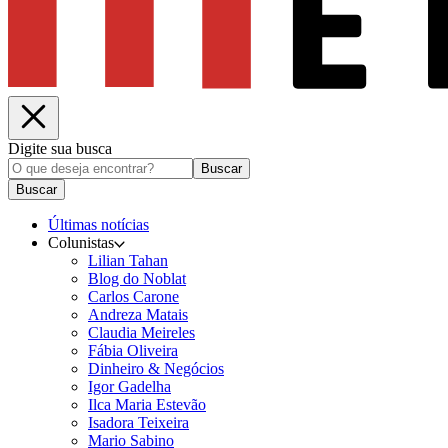
Digite sua busca
Buscar
Buscar
Últimas notícias
Colunistas
Lilian Tahan
Blog do Noblat
Carlos Carone
Andreza Matais
Claudia Meireles
Fábia Oliveira
Dinheiro & Negócios
Igor Gadelha
Ilca Maria Estevão
Isadora Teixeira
Mario Sabino