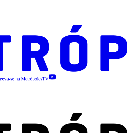
reva-se
na MetrópolesTV