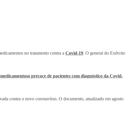
medicamentos no tratamento contra a
Covid-19
. O general do Exército
 medicamentoso precoce de pacientes com diagnóstico da Covid-
mprovada contra o novo coronavírus. O documento, atualizado em agosto