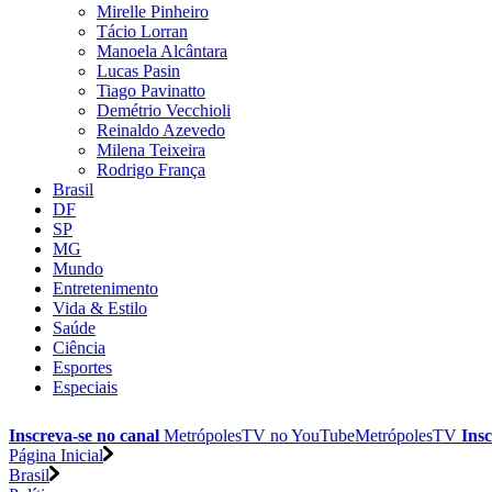
Mirelle Pinheiro
Tácio Lorran
Manoela Alcântara
Lucas Pasin
Tiago Pavinatto
Demétrio Vecchioli
Reinaldo Azevedo
Milena Teixeira
Rodrigo França
Brasil
DF
SP
MG
Mundo
Entretenimento
Vida & Estilo
Saúde
Ciência
Esportes
Especiais
Inscreva-se no canal
MetrópolesTV no
YouTube
MetrópolesTV
Insc
Página Inicial
Brasil