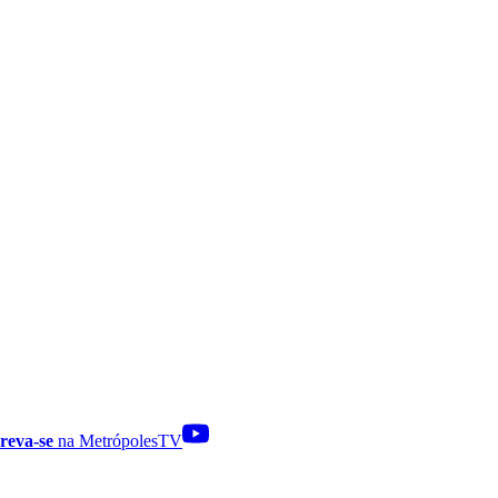
reva-se
na MetrópolesTV