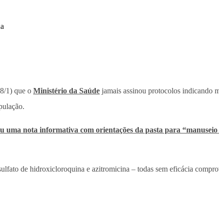
18/1) que o
Ministério da Saúde
jamais assinou protocolos indicando 
pulação.
ou uma nota informativa com orientações da pasta para “manuseio
a, sulfato de hidroxicloroquina e azitromicina – todas sem eficácia co