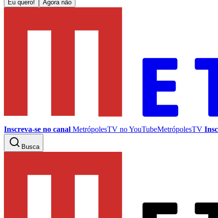
Eu quero!
Agora não
Inscreva-se no canal
MetrópolesTV no
YouTube
MetrópolesTV
Insc
Busca