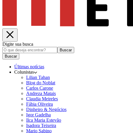
Digite sua busca
Buscar
Buscar
Últimas notícias
Colunistas
Lilian Tahan
Blog do Noblat
Carlos Carone
Andreza Matais
Claudia Meireles
Fábia Oliveira
Dinheiro & Negócios
Igor Gadelha
Ilca Maria Estevão
Isadora Teixeira
Mario Sabino