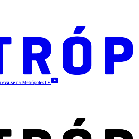
reva-se
na MetrópolesTV