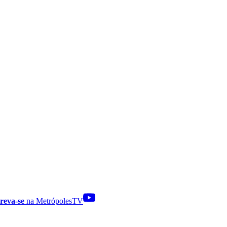
reva-se
na MetrópolesTV