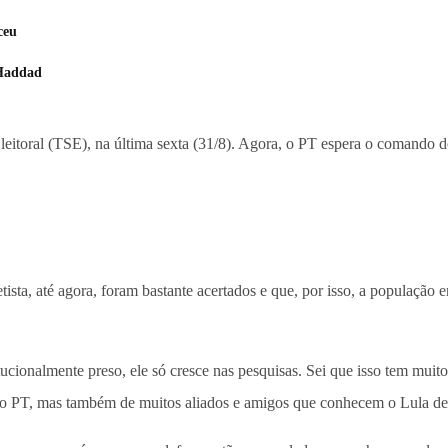
ceu
 Haddad
Eleitoral (TSE), na última sexta (31/8). Agora, o PT espera o comando d
sta, até agora, foram bastante acertados e que, por isso, a população e
tucionalmente preso, ele só cresce nas pesquisas. Sei que isso tem muito
o PT, mas também de muitos aliados e amigos que conhecem o Lula de t