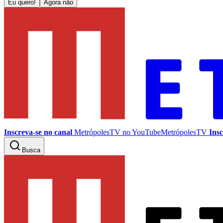
Eu quero!
Agora não
Inscreva-se no canal
MetrópolesTV no
YouTube
MetrópolesTV
Insc
Busca