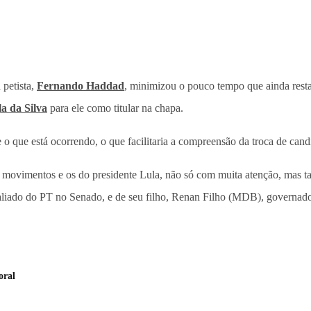
 petista,
Fernando Haddad
, minimizou o pouco tempo que ainda resta
la da Silva
para ele como titular na chapa.
 que está ocorrendo, o que facilitaria a compreensão da troca de cand
s movimentos e os do presidente Lula, não só com muita atenção, mas 
iado do PT no Senado, e de seu filho, Renan Filho (MDB), governador 
oral