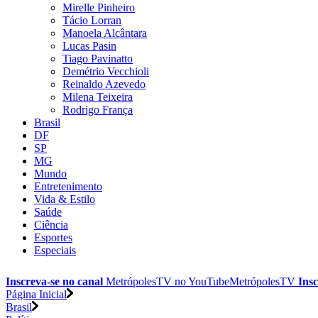
Mirelle Pinheiro
Tácio Lorran
Manoela Alcântara
Lucas Pasin
Tiago Pavinatto
Demétrio Vecchioli
Reinaldo Azevedo
Milena Teixeira
Rodrigo França
Brasil
DF
SP
MG
Mundo
Entretenimento
Vida & Estilo
Saúde
Ciência
Esportes
Especiais
Inscreva-se no canal
MetrópolesTV no
YouTube
MetrópolesTV
Insc
Página Inicial
Brasil