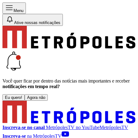
Menu
Ative nossas notificações
Você quer ficar por dentro das notícias mais importantes e receber
notificações em tempo real?
Eu quero!
Agora não
Inscreva-se no canal
MetrópolesTV no
YouTube
MetrópolesTV
Inscreva-se
na MetrópolesTV