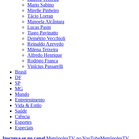
Mario Sabino
Mirelle Pinheiro
Tácio Lorran
Manoela Alcântara
Lucas Pasin
Tiago Pavinatto
Demétrio Vecchioli
Reinaldo Azevedo
Milena Teixeira
Alfredo Henrique
Rodrigo França
Vinícius Passarelli
Brasil
DF
SP
MG
Mundo
Entretenimento
Vida & Estilo
Saúde
Ciência
Esportes
Especiais
Inscreva-se no canal
MetrópolesTV no
YouTube
MetrópolesTV