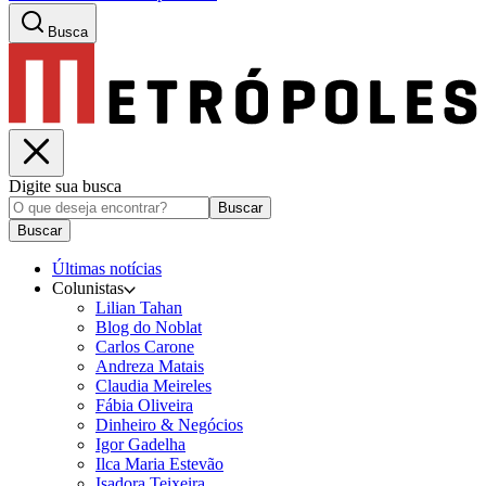
Busca
Digite sua busca
Buscar
Buscar
Últimas notícias
Colunistas
Lilian Tahan
Blog do Noblat
Carlos Carone
Andreza Matais
Claudia Meireles
Fábia Oliveira
Dinheiro & Negócios
Igor Gadelha
Ilca Maria Estevão
Isadora Teixeira