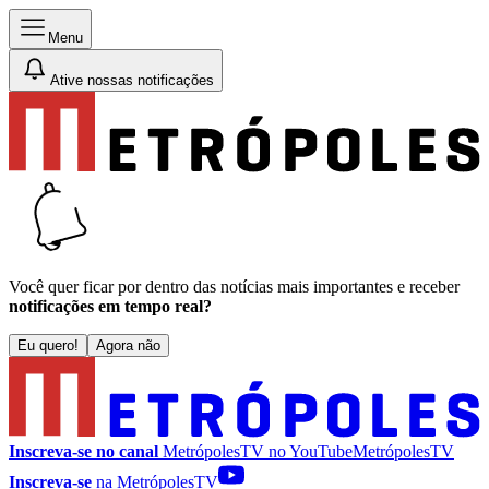
Menu
Ative nossas notificações
Você quer ficar por dentro das notícias mais importantes e receber
notificações em tempo real?
Eu quero!
Agora não
Inscreva-se no canal
MetrópolesTV no
YouTube
MetrópolesTV
Inscreva-se
na MetrópolesTV