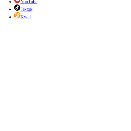
YouTube
Tiktok
Kwai