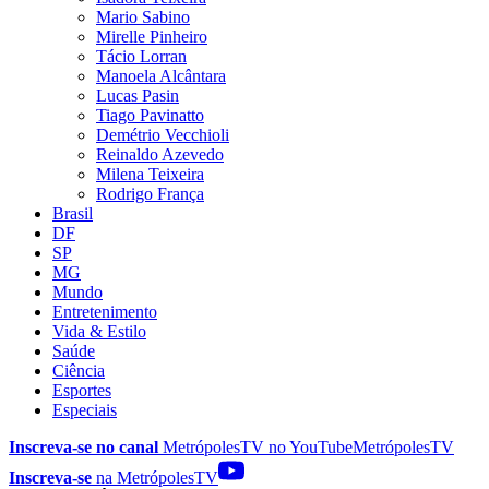
Mario Sabino
Mirelle Pinheiro
Tácio Lorran
Manoela Alcântara
Lucas Pasin
Tiago Pavinatto
Demétrio Vecchioli
Reinaldo Azevedo
Milena Teixeira
Rodrigo França
Brasil
DF
SP
MG
Mundo
Entretenimento
Vida & Estilo
Saúde
Ciência
Esportes
Especiais
Inscreva-se no canal
MetrópolesTV no
YouTube
MetrópolesTV
Inscreva-se
na MetrópolesTV