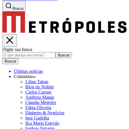
Busca
Digite sua busca
Buscar
Buscar
Últimas notícias
Colunistas
Lilian Tahan
Blog do Noblat
Carlos Carone
Andreza Matais
Claudia Meireles
Fábia Oliveira
Dinheiro & Negócios
Igor Gadelha
Ilca Maria Estevão
Isadora Teixeira