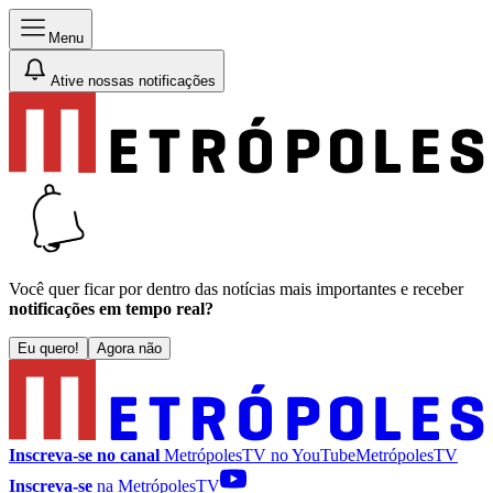
Menu
Ative nossas notificações
Você quer ficar por dentro das notícias mais importantes e receber
notificações em tempo real?
Eu quero!
Agora não
Inscreva-se no canal
MetrópolesTV no
YouTube
MetrópolesTV
Inscreva-se
na MetrópolesTV