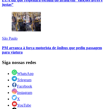
EUA diz que respeitará escolha do Brasil em “eleições livres e
justas”
São Paulo
PM arranca à força motorista de ônibus que pediu passagem
para viatura
Siga nossas redes
WhatsApp
Telegram
Facebook
Instagram
X
YouTube