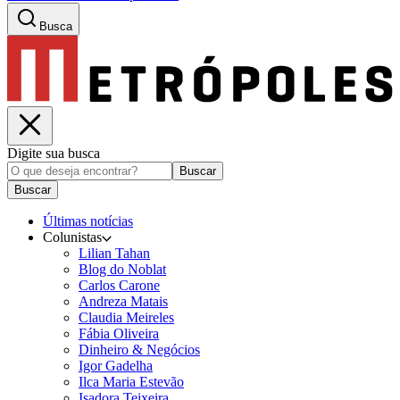
Busca
Digite sua busca
Buscar
Buscar
Últimas notícias
Colunistas
Lilian Tahan
Blog do Noblat
Carlos Carone
Andreza Matais
Claudia Meireles
Fábia Oliveira
Dinheiro & Negócios
Igor Gadelha
Ilca Maria Estevão
Isadora Teixeira