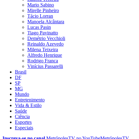
Mario Sabino
Mirelle Pinheiro
Tácio Lorran
Manoela Alcântara
Lucas Pasin
Tiago Pavinatto
Demétrio Vecchioli
Reinaldo Azevedo
Milena Teixeira
Alfredo Henrique
Rodrigo França
Vinícius Passarelli
Brasil
DF
SP
MG
Mundo
Entretenimento
Vida & Estilo
Saúde
Ciência
Esportes
Especiais
Inscreva-se no canal
MetrópolesTV no
YouTube
MetrópolesTV