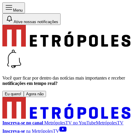
Menu
Ative nossas notificações
Você quer ficar por dentro das notícias mais importantes e receber
notificações em tempo real?
Eu quero!
Agora não
Inscreva-se no canal
MetrópolesTV no
YouTube
MetrópolesTV
Inscreva-se
na MetrópolesTV