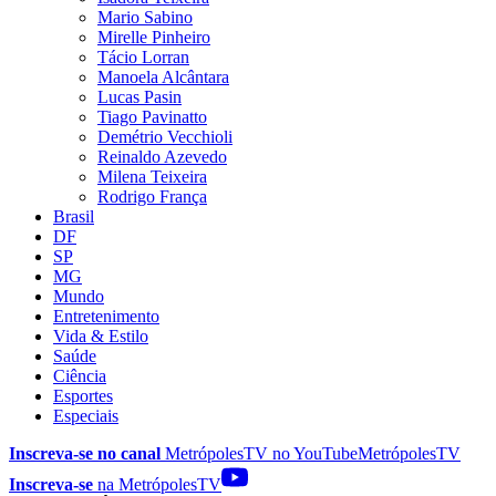
Mario Sabino
Mirelle Pinheiro
Tácio Lorran
Manoela Alcântara
Lucas Pasin
Tiago Pavinatto
Demétrio Vecchioli
Reinaldo Azevedo
Milena Teixeira
Rodrigo França
Brasil
DF
SP
MG
Mundo
Entretenimento
Vida & Estilo
Saúde
Ciência
Esportes
Especiais
Inscreva-se no canal
MetrópolesTV no
YouTube
MetrópolesTV
Inscreva-se
na MetrópolesTV