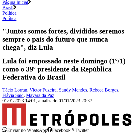
Página Inicial
Brasil
Política
Política
"Juntos somos fortes, divididos seremos
sempre o país do futuro que nunca
chega", diz Lula
Lula foi empossado neste domingo (1º/1)
como o 39º presidente da República
Federativa do Brasil
Tácio Lorran
,
Victor Fuzeira
,
Sandy Mendes
,
Rebeca Borges
,
Flávia Said
,
Mayara da Paz
01/01/2023 14:01
,
atualizado
01/01/2023 20:37
Enviar no WhatsApp
Facebook
Twitter