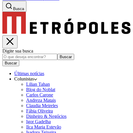
Busca
Digite sua busca
Buscar
Buscar
Últimas notícias
Colunistas
Lilian Tahan
Blog do Noblat
Carlos Carone
Andreza Matais
Claudia Meireles
Fábia Oliveira
Dinheiro & Negócios
Igor Gadelha
Ilca Maria Estevão
Isadora Teixeira