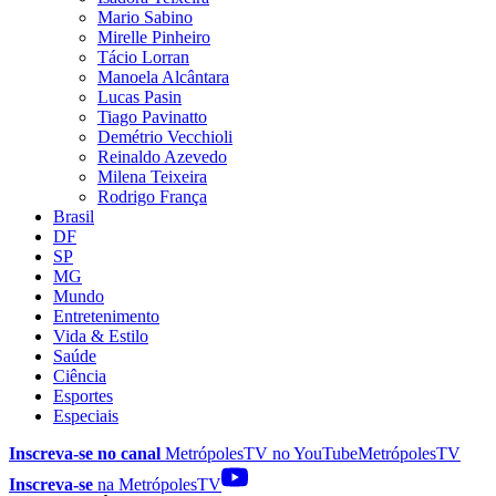
Mario Sabino
Mirelle Pinheiro
Tácio Lorran
Manoela Alcântara
Lucas Pasin
Tiago Pavinatto
Demétrio Vecchioli
Reinaldo Azevedo
Milena Teixeira
Rodrigo França
Brasil
DF
SP
MG
Mundo
Entretenimento
Vida & Estilo
Saúde
Ciência
Esportes
Especiais
Inscreva-se no canal
MetrópolesTV no
YouTube
MetrópolesTV
Inscreva-se
na MetrópolesTV