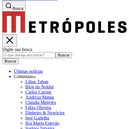
Busca
Digite sua busca
Buscar
Buscar
Últimas notícias
Colunistas
Lilian Tahan
Blog do Noblat
Carlos Carone
Andreza Matais
Claudia Meireles
Fábia Oliveira
Dinheiro & Negócios
Igor Gadelha
Ilca Maria Estevão
Isadora Teixeira