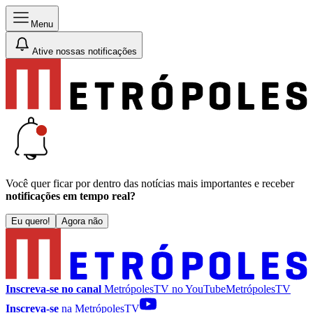
Menu
Ative nossas notificações
Você quer ficar por dentro das notícias mais importantes e receber
notificações em tempo real?
Eu quero!
Agora não
Inscreva-se no canal
MetrópolesTV no
YouTube
MetrópolesTV
Inscreva-se
na MetrópolesTV