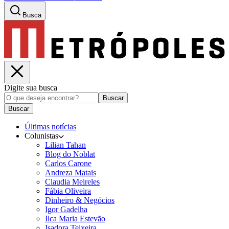
Busca
Digite sua busca
Buscar
Buscar
Últimas notícias
Colunistas
Lilian Tahan
Blog do Noblat
Carlos Carone
Andreza Matais
Claudia Meireles
Fábia Oliveira
Dinheiro & Negócios
Igor Gadelha
Ilca Maria Estevão
Isadora Teixeira