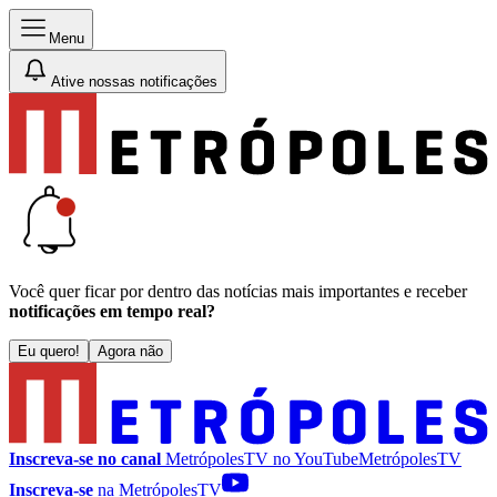
Menu
Ative nossas notificações
Você quer ficar por dentro das notícias mais importantes e receber
notificações em tempo real?
Eu quero!
Agora não
Inscreva-se no canal
MetrópolesTV no
YouTube
MetrópolesTV
Inscreva-se
na MetrópolesTV