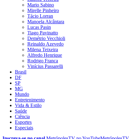
Mario Sabino
Mirelle Pinheiro
Tácio Lorran
Manoela Alcântara
Lucas Pasin
Tiago Pavinatto
Demétrio Vecchioli
Reinaldo Azevedo
Milena Teixeira
Alfredo Henrique
Rodrigo França
Vinícius Passarelli
Brasil
DF
SP
MG
Mundo
Entretenimento
Vida & Estilo
Saúde
Ciência
Esportes
Especiais
Inscreva-se no canal
MetrópolesTV no
YouTube
MetrópolesTV