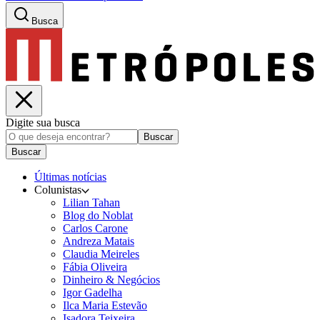
Busca
Digite sua busca
Buscar
Buscar
Últimas notícias
Colunistas
Lilian Tahan
Blog do Noblat
Carlos Carone
Andreza Matais
Claudia Meireles
Fábia Oliveira
Dinheiro & Negócios
Igor Gadelha
Ilca Maria Estevão
Isadora Teixeira