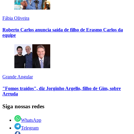
Fábia Oliveira
Roberto Carlos anuncia saída de filho de Erasmo Carlos da
equipe
Grande Angular
"Fomos traídos", diz Jorginho Argello, filho de Gim, sobre
Arruda
Siga nossas redes
WhatsApp
Telegram