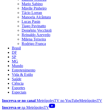
Mario Sabino
Mirelle Pinheiro
Tácio Lorran
Manoela Alcântara
Lucas Pasin
Tiago Pavinatto
Demétrio Vecchioli
Reinaldo Azevedo
Milena Teixeira
Rodrigo França
Brasil
DF
SP
MG
Mundo
Entretenimento
Vida & Estilo
Saúde
Ciência
Esportes
Especiais
Inscreva-se no canal
MetrópolesTV no
YouTube
MetrópolesTV
Inscreva-se
na MetrópolesTV