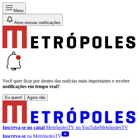
Menu
Ative nossas notificações
Você quer ficar por dentro das notícias mais importantes e receber
notificações em tempo real?
Eu quero!
Agora não
Inscreva-se no canal
MetrópolesTV no
YouTube
MetrópolesTV
Inscreva-se
na MetrópolesTV