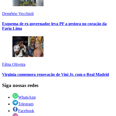
Demétrio Vecchioli
Esquema de ex-governador leva PF a gestora no coração da
Faria Lima
Fábia Oliveira
Virginia comemora renovação de Vini Jr. com o Real Madrid
Siga nossas redes
WhatsApp
Telegram
Facebook