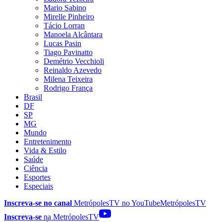
Mario Sabino
Mirelle Pinheiro
Tácio Lorran
Manoela Alcântara
Lucas Pasin
Tiago Pavinatto
Demétrio Vecchioli
Reinaldo Azevedo
Milena Teixeira
Rodrigo França
Brasil
DF
SP
MG
Mundo
Entretenimento
Vida & Estilo
Saúde
Ciência
Esportes
Especiais
Inscreva-se no canal
MetrópolesTV no
YouTube
MetrópolesTV
Inscreva-se
na MetrópolesTV