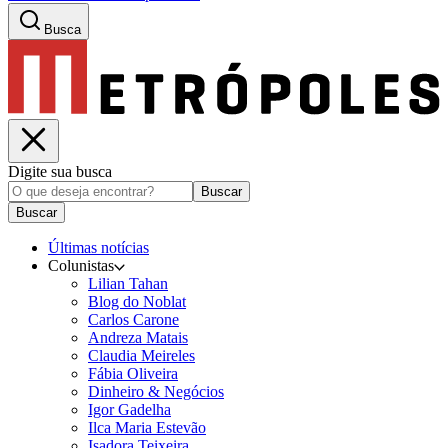
Busca
Digite sua busca
Buscar
Buscar
Últimas notícias
Colunistas
Lilian Tahan
Blog do Noblat
Carlos Carone
Andreza Matais
Claudia Meireles
Fábia Oliveira
Dinheiro & Negócios
Igor Gadelha
Ilca Maria Estevão
Isadora Teixeira