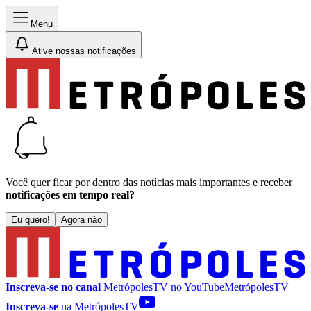
Menu
Ative nossas notificações
Você quer ficar por dentro das notícias mais importantes e receber
notificações em tempo real?
Eu quero!
Agora não
Inscreva-se no canal
MetrópolesTV no
YouTube
MetrópolesTV
Inscreva-se
na MetrópolesTV