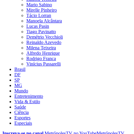
Mario Sabino
Mirelle Pinheiro
Tácio Lorran
Manoela Alcântara
Lucas Pasin
Tiago Pavinatto
Demétrio Vecchioli
Reinaldo Azevedo
Milena Teixeira
Alfredo Henrique
Rodrigo França
Vinícius Passarelli
Brasil
DF
SP
MG
Mundo
Entretenimento
Vida & Estilo
Saúde
Ciência
Esportes
Especiais
Inscreva-se no canal
MetrópolesTV no
YouTube
MetrópolesTV