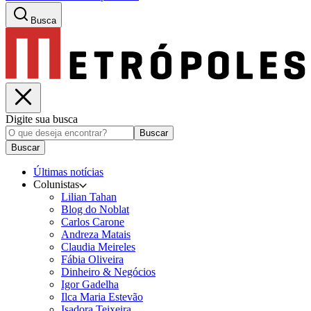
Busca
Digite sua busca
Buscar
Buscar
Últimas notícias
Colunistas
Lilian Tahan
Blog do Noblat
Carlos Carone
Andreza Matais
Claudia Meireles
Fábia Oliveira
Dinheiro & Negócios
Igor Gadelha
Ilca Maria Estevão
Isadora Teixeira