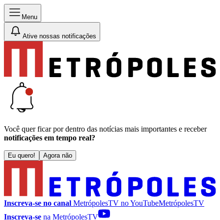
Menu
Ative nossas notificações
Você quer ficar por dentro das notícias mais importantes e receber
notificações em tempo real?
Eu quero!
Agora não
Inscreva-se no canal
MetrópolesTV no
YouTube
MetrópolesTV
Inscreva-se
na MetrópolesTV