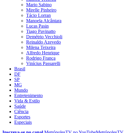
Mario Sabino
Mirelle Pinheiro
Tácio Lorran
Manoela Alcântara
Lucas Pasin
Tiago Pavinatto
Demétrio Vecchioli
Reinaldo Azevedo
Milena Teixeira
Alfredo Henrique
Rodrigo França
Vinícius Passarelli
Brasil
DF
SP
MG
Mundo
Entretenimento
Vida & Estilo
Saúde
Ciência
Esportes
Especiais
Inscreva-se no canal
MetrópolesTV no
YouTube
MetrópolesTV