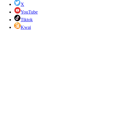
X
YouTube
Tiktok
Kwai