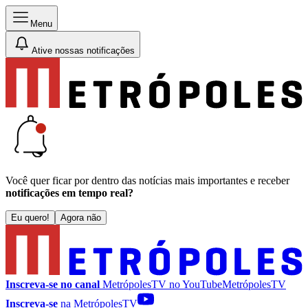
Menu
Ative nossas notificações
Você quer ficar por dentro das notícias mais importantes e receber
notificações em tempo real?
Eu quero!
Agora não
Inscreva-se no canal
MetrópolesTV no
YouTube
MetrópolesTV
Inscreva-se
na MetrópolesTV