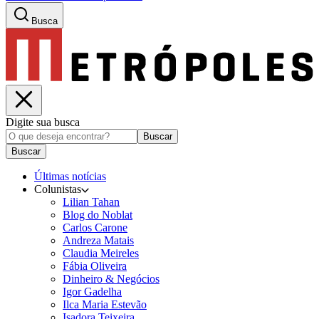
Busca
Digite sua busca
Buscar
Buscar
Últimas notícias
Colunistas
Lilian Tahan
Blog do Noblat
Carlos Carone
Andreza Matais
Claudia Meireles
Fábia Oliveira
Dinheiro & Negócios
Igor Gadelha
Ilca Maria Estevão
Isadora Teixeira