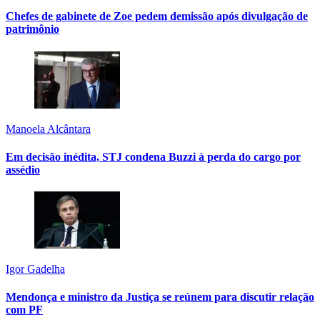
Chefes de gabinete de Zoe pedem demissão após divulgação de
patrimônio
Manoela Alcântara
Em decisão inédita, STJ condena Buzzi à perda do cargo por
assédio
Igor Gadelha
Mendonça e ministro da Justiça se reúnem para discutir relação
com PF