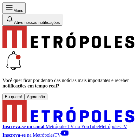
Menu
Ative nossas notificações
Você quer ficar por dentro das notícias mais importantes e receber
notificações em tempo real?
Eu quero!
Agora não
Inscreva-se no canal
MetrópolesTV no
YouTube
MetrópolesTV
Inscreva-se
na MetrópolesTV