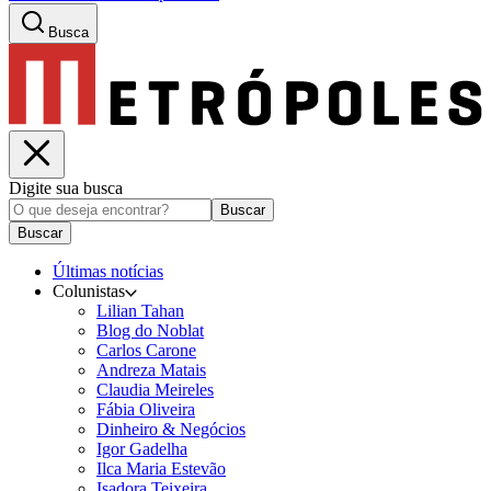
Busca
Digite sua busca
Buscar
Buscar
Últimas notícias
Colunistas
Lilian Tahan
Blog do Noblat
Carlos Carone
Andreza Matais
Claudia Meireles
Fábia Oliveira
Dinheiro & Negócios
Igor Gadelha
Ilca Maria Estevão
Isadora Teixeira