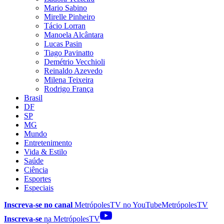
Mario Sabino
Mirelle Pinheiro
Tácio Lorran
Manoela Alcântara
Lucas Pasin
Tiago Pavinatto
Demétrio Vecchioli
Reinaldo Azevedo
Milena Teixeira
Rodrigo França
Brasil
DF
SP
MG
Mundo
Entretenimento
Vida & Estilo
Saúde
Ciência
Esportes
Especiais
Inscreva-se no canal
MetrópolesTV no
YouTube
MetrópolesTV
Inscreva-se
na MetrópolesTV