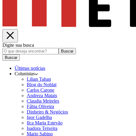
Digite sua busca
Buscar
Buscar
Últimas notícias
Colunistas
Lilian Tahan
Blog do Noblat
Carlos Carone
Andreza Matais
Claudia Meireles
Fábia Oliveira
Dinheiro & Negócios
Igor Gadelha
Ilca Maria Estevão
Isadora Teixeira
Mario Sabino