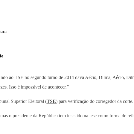
cara
do
gando ao TSE no segundo turno de 2014 dava Aécio, Dilma, Aécio, Dilm
s. Isso é impossível de acontecer.”
unal Superior Eleitoral (
TSE
) para verificação do corregedor da corte.
 mas o presidente da República tem insistido na tese como forma de ref