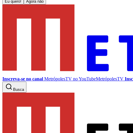
Eu quero!
Agora não
Inscreva-se no canal
MetrópolesTV no
YouTube
MetrópolesTV
Insc
Busca