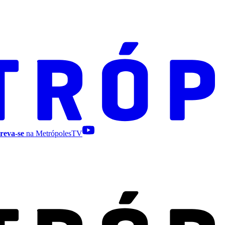
reva-se
na MetrópolesTV