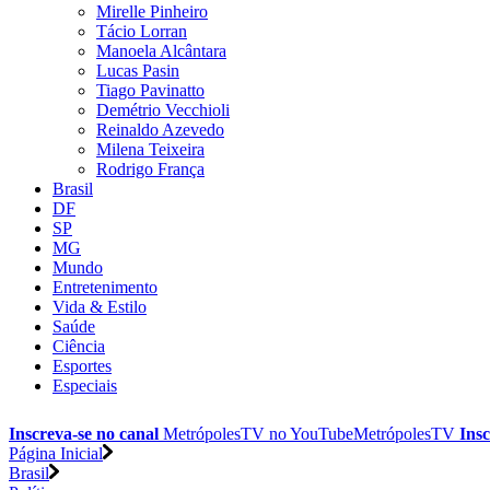
Mirelle Pinheiro
Tácio Lorran
Manoela Alcântara
Lucas Pasin
Tiago Pavinatto
Demétrio Vecchioli
Reinaldo Azevedo
Milena Teixeira
Rodrigo França
Brasil
DF
SP
MG
Mundo
Entretenimento
Vida & Estilo
Saúde
Ciência
Esportes
Especiais
Inscreva-se no canal
MetrópolesTV no
YouTube
MetrópolesTV
Insc
Página Inicial
Brasil