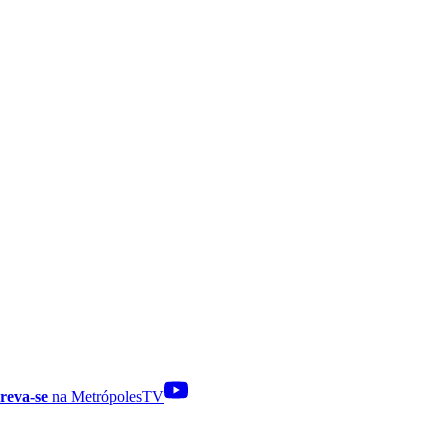
reva-se
na MetrópolesTV