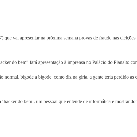
20/7) que vai apresentar na próxima semana provas de fraude nas eleiçõ
“hacker do bem” fará apresentação à imprensa no Palácio do Planalto co
ção normal, bigode a bigode, como diz na gíria, a gente teria perdido 
‘hacker do bem’, um pessoal que entende de informática e mostrando”