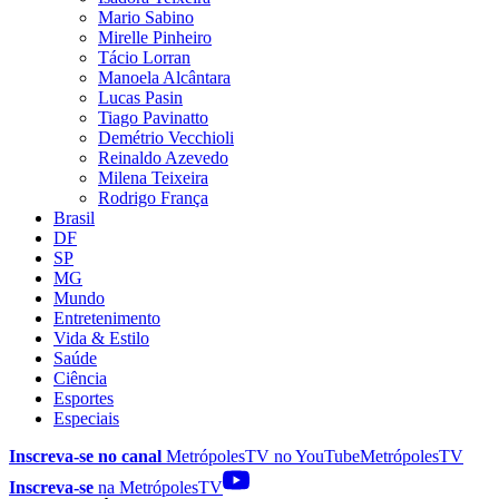
Mario Sabino
Mirelle Pinheiro
Tácio Lorran
Manoela Alcântara
Lucas Pasin
Tiago Pavinatto
Demétrio Vecchioli
Reinaldo Azevedo
Milena Teixeira
Rodrigo França
Brasil
DF
SP
MG
Mundo
Entretenimento
Vida & Estilo
Saúde
Ciência
Esportes
Especiais
Inscreva-se no canal
MetrópolesTV no
YouTube
MetrópolesTV
Inscreva-se
na MetrópolesTV