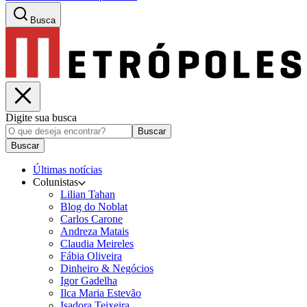
Busca
Digite sua busca
Buscar
Buscar
Últimas notícias
Colunistas
Lilian Tahan
Blog do Noblat
Carlos Carone
Andreza Matais
Claudia Meireles
Fábia Oliveira
Dinheiro & Negócios
Igor Gadelha
Ilca Maria Estevão
Isadora Teixeira