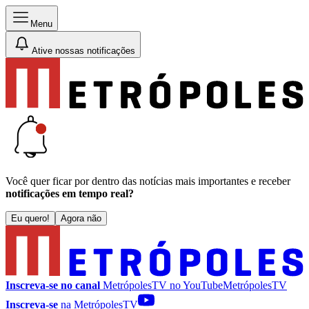
Menu
Ative nossas notificações
Você quer ficar por dentro das notícias mais importantes e receber
notificações em tempo real?
Eu quero!
Agora não
Inscreva-se no canal
MetrópolesTV no
YouTube
MetrópolesTV
Inscreva-se
na MetrópolesTV