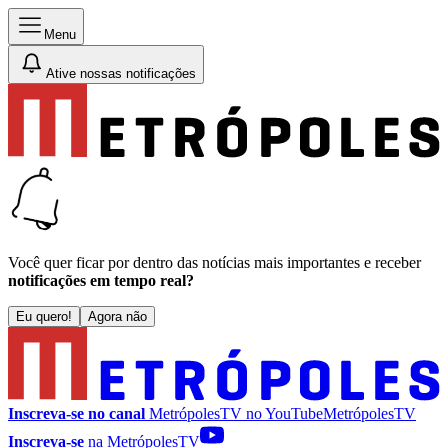
Menu
Ative nossas notificações
Você quer ficar por dentro das notícias mais importantes e receber
notificações em tempo real?
Eu quero!
Agora não
Inscreva-se no canal
MetrópolesTV no
YouTube
MetrópolesTV
Inscreva-se
na MetrópolesTV