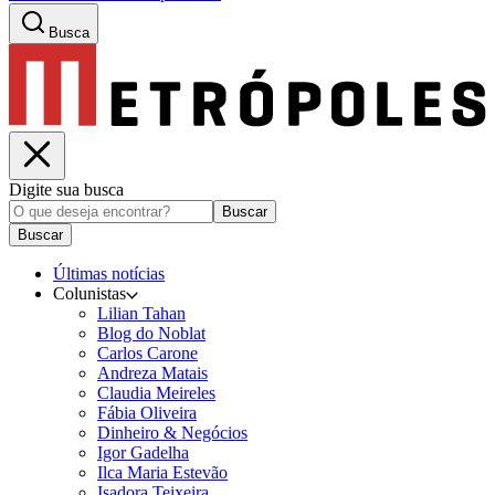
Busca
Digite sua busca
Buscar
Buscar
Últimas notícias
Colunistas
Lilian Tahan
Blog do Noblat
Carlos Carone
Andreza Matais
Claudia Meireles
Fábia Oliveira
Dinheiro & Negócios
Igor Gadelha
Ilca Maria Estevão
Isadora Teixeira