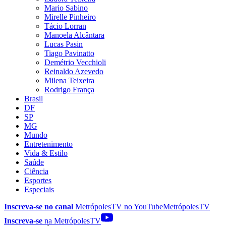
Mario Sabino
Mirelle Pinheiro
Tácio Lorran
Manoela Alcântara
Lucas Pasin
Tiago Pavinatto
Demétrio Vecchioli
Reinaldo Azevedo
Milena Teixeira
Rodrigo França
Brasil
DF
SP
MG
Mundo
Entretenimento
Vida & Estilo
Saúde
Ciência
Esportes
Especiais
Inscreva-se no canal
MetrópolesTV no
YouTube
MetrópolesTV
Inscreva-se
na MetrópolesTV