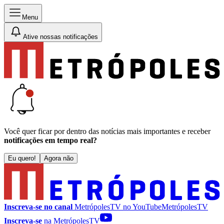
Menu
Ative nossas notificações
Você quer ficar por dentro das notícias mais importantes e receber
notificações em tempo real?
Eu quero!
Agora não
Inscreva-se no canal
MetrópolesTV no
YouTube
MetrópolesTV
Inscreva-se
na MetrópolesTV