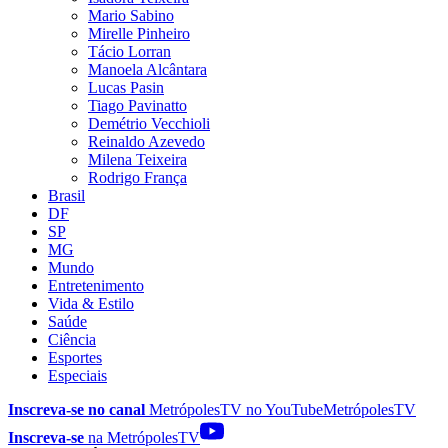
Mario Sabino
Mirelle Pinheiro
Tácio Lorran
Manoela Alcântara
Lucas Pasin
Tiago Pavinatto
Demétrio Vecchioli
Reinaldo Azevedo
Milena Teixeira
Rodrigo França
Brasil
DF
SP
MG
Mundo
Entretenimento
Vida & Estilo
Saúde
Ciência
Esportes
Especiais
Inscreva-se no canal
MetrópolesTV no
YouTube
MetrópolesTV
Inscreva-se
na MetrópolesTV