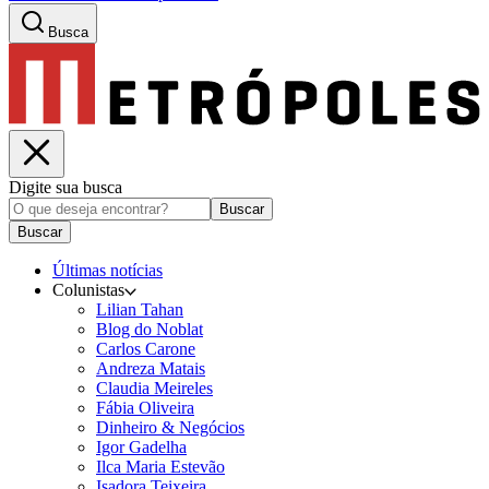
Busca
Digite sua busca
Buscar
Buscar
Últimas notícias
Colunistas
Lilian Tahan
Blog do Noblat
Carlos Carone
Andreza Matais
Claudia Meireles
Fábia Oliveira
Dinheiro & Negócios
Igor Gadelha
Ilca Maria Estevão
Isadora Teixeira