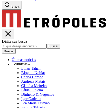
Busca
Digite sua busca
Buscar
Buscar
Últimas notícias
Colunistas
Lilian Tahan
Blog do Noblat
Carlos Carone
Andreza Matais
Claudia Meireles
Fábia Oliveira
Dinheiro & Negócios
Igor Gadelha
Ilca Maria Estevão
Isadora Teixeira