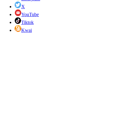
X
YouTube
Tiktok
Kwai