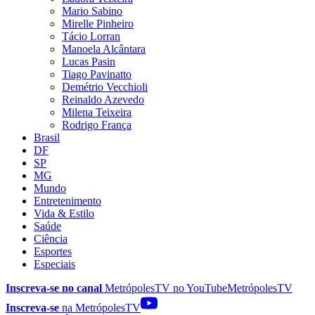
Mario Sabino
Mirelle Pinheiro
Tácio Lorran
Manoela Alcântara
Lucas Pasin
Tiago Pavinatto
Demétrio Vecchioli
Reinaldo Azevedo
Milena Teixeira
Rodrigo França
Brasil
DF
SP
MG
Mundo
Entretenimento
Vida & Estilo
Saúde
Ciência
Esportes
Especiais
Inscreva-se no canal
MetrópolesTV no
YouTube
MetrópolesTV
Inscreva-se
na MetrópolesTV