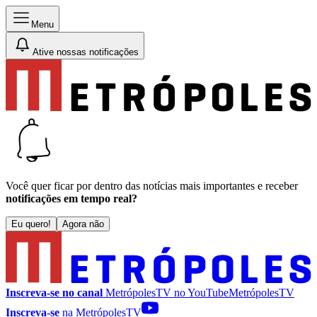
Menu
Ative nossas notificações
Você quer ficar por dentro das notícias mais importantes e receber
notificações em tempo real?
Eu quero!
Agora não
Inscreva-se no canal
MetrópolesTV no
YouTube
MetrópolesTV
Inscreva-se
na MetrópolesTV