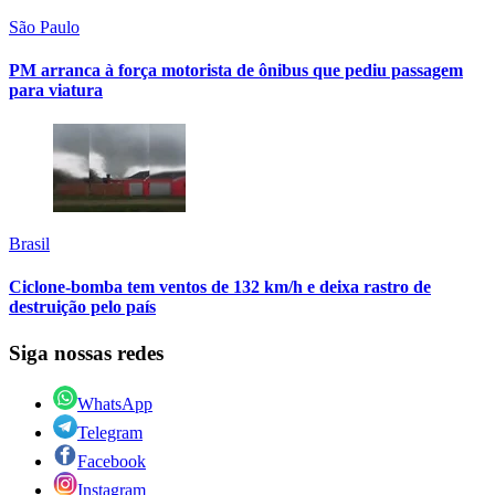
São Paulo
PM arranca à força motorista de ônibus que pediu passagem
para viatura
Brasil
Ciclone-bomba tem ventos de 132 km/h e deixa rastro de
destruição pelo país
Siga nossas redes
WhatsApp
Telegram
Facebook
Instagram