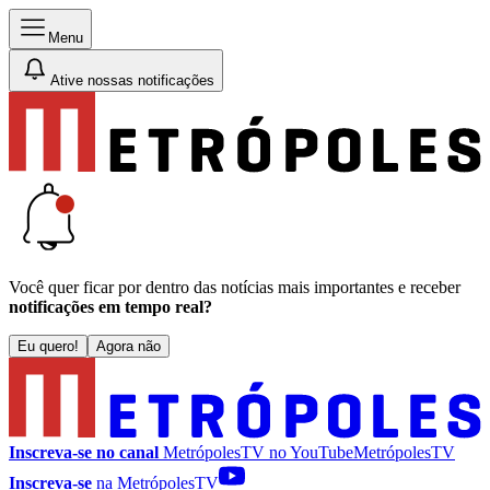
Menu
Ative nossas notificações
Você quer ficar por dentro das notícias mais importantes e receber
notificações em tempo real?
Eu quero!
Agora não
Inscreva-se no canal
MetrópolesTV no
YouTube
MetrópolesTV
Inscreva-se
na MetrópolesTV