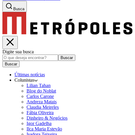
Busca
Digite sua busca
Buscar
Buscar
Últimas notícias
Colunistas
Lilian Tahan
Blog do Noblat
Carlos Carone
Andreza Matais
Claudia Meireles
Fábia Oliveira
Dinheiro & Negócios
Igor Gadelha
Ilca Maria Estevão
Isadora Teixeira