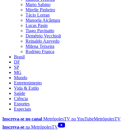
Mario Sabino
Mirelle Pinheiro
Tácio Lorran
Manoela Alcântara
Lucas Pasin
Tiago Pavinatto
Demétrio Vecchioli
Reinaldo Azevedo
Milena Teixeira
Rodrigo França
Brasil
DF
SP
MG
Mundo
Entretenimento
Vida & Estilo
Saúde
Ciência
Esportes
Especiais
Inscreva-se no canal
MetrópolesTV no
YouTube
MetrópolesTV
Inscreva-se
na MetrópolesTV