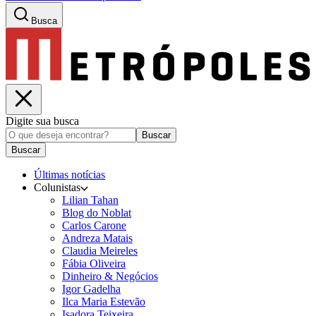
Busca
Digite sua busca
Buscar
Buscar
Últimas notícias
Colunistas
Lilian Tahan
Blog do Noblat
Carlos Carone
Andreza Matais
Claudia Meireles
Fábia Oliveira
Dinheiro & Negócios
Igor Gadelha
Ilca Maria Estevão
Isadora Teixeira