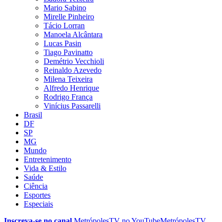
Mario Sabino
Mirelle Pinheiro
Tácio Lorran
Manoela Alcântara
Lucas Pasin
Tiago Pavinatto
Demétrio Vecchioli
Reinaldo Azevedo
Milena Teixeira
Alfredo Henrique
Rodrigo França
Vinícius Passarelli
Brasil
DF
SP
MG
Mundo
Entretenimento
Vida & Estilo
Saúde
Ciência
Esportes
Especiais
Inscreva-se no canal
MetrópolesTV no
YouTube
MetrópolesTV