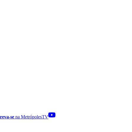
reva-se
na MetrópolesTV