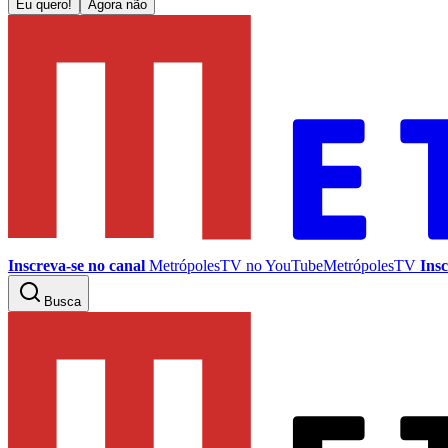
Eu quero!
Agora não
Inscreva-se no canal
MetrópolesTV no
YouTube
MetrópolesTV
Insc
Busca