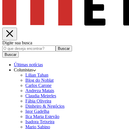
Digite sua busca
Buscar
Buscar
Últimas notícias
Colunistas
Lilian Tahan
Blog do Noblat
Carlos Carone
Andreza Matais
Claudia Meireles
Fábia Oliveira
Dinheiro & Negócios
Igor Gadelha
Ilca Maria Estevão
Isadora Teixeira
Mario Sabino