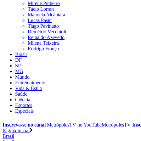
Mirelle Pinheiro
Tácio Lorran
Manoela Alcântara
Lucas Pasin
Tiago Pavinatto
Demétrio Vecchioli
Reinaldo Azevedo
Milena Teixeira
Rodrigo França
Brasil
DF
SP
MG
Mundo
Entretenimento
Vida & Estilo
Saúde
Ciência
Esportes
Especiais
Inscreva-se no canal
MetrópolesTV no
YouTube
MetrópolesTV
Insc
Página Inicial
Brasil