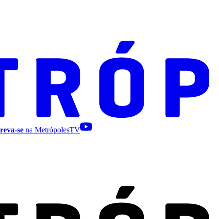
reva-se
na MetrópolesTV